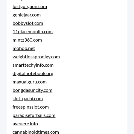
lustgurgaon.com
geniejaar.com
bobbyslot.com
11placemoulin.com
mintz360.com
mohob.net
weightlossprodigy.com
smarttechyinfo.com
digitalnotebook.org
maxualguru.com
bongdasuncity.com
slot-pachi.com
freespinsslot.com
paradisefurballs.com
aveuere.info
cannabinoidtimes.com