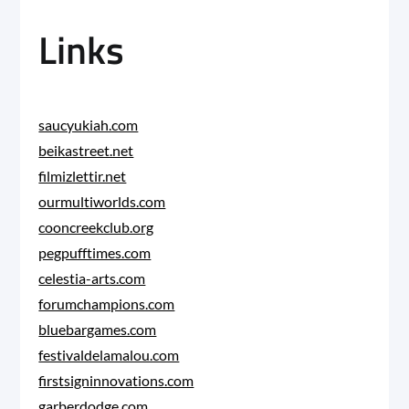
Links
saucyukiah.com
beikastreet.net
filmizlettir.net
ourmultiworlds.com
cooncreekclub.org
pegpufftimes.com
celestia-arts.com
forumchampions.com
bluebargames.com
festivaldelamalou.com
firstsigninnovations.com
garberdodge.com