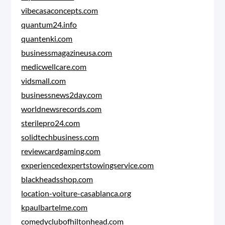
vibecasaconcepts.com
quantum24.info
quantenki.com
businessmagazineusa.com
medicwellcare.com
vidsmall.com
businessnews2day.com
worldnewsrecords.com
sterilepro24.com
solidtechbusiness.com
reviewcardgaming.com
experiencedexpertstowingservice.com
blackheadsshop.com
location-voiture-casablanca.org
kpaulbartelme.com
comedyclubofhiltonhead.com