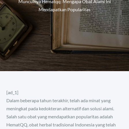
Munculnya Hematqq: Mengapa Obat Alami Ini
Mendapatkan Popularitas
[ad_1]
Dalam beberapa tahun terakhir, telah ada minat yang
meningkat pada kedokteran alternatif dan solusi alami.
Salah satu obat yang mendapatkan popularitas adalah
HematQQ, obat herbal tradisional Indonesia yang telah