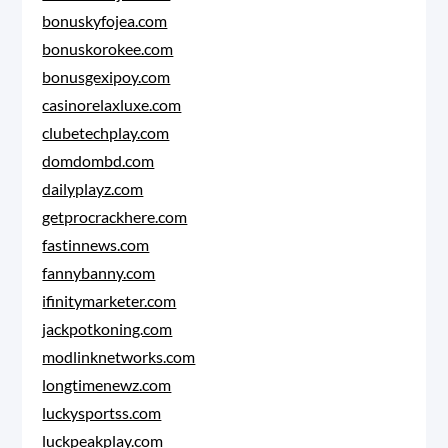
bonuskyfojea.com
bonuskorokee.com
bonusgexipoy.com
casinorelaxluxe.com
clubetechplay.com
domdombd.com
dailyplayz.com
getprocrackhere.com
fastinnews.com
fannybanny.com
ifinitymarketer.com
jackpotkoning.com
modlinknetworks.com
longtimenewz.com
luckysportss.com
luckpeakplay.com