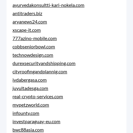
ayurvedakonsultti-kari-nokela.com
antitraders.biz
aryanews24.com
xscape-it.com
777azino-mobile.com
cobbseniorbowl.com
technowdesign.com
durexsecurityandshipping.com
cityroofingandplannig.com
ivdabergasa.com
juyultadesga.com
real-crypto-services.com
mypetzworld.com
infounty.com
investparaguay-eu.com
bwc88asia.com