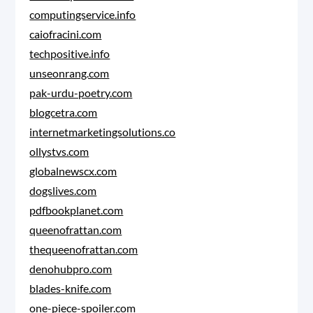
computingservice.info
caiofracini.com
techpositive.info
unseonrang.com
pak-urdu-poetry.com
blogcetra.com
internetmarketingsolutions.co
ollystvs.com
globalnewscx.com
dogslives.com
pdfbookplanet.com
queenofrattan.com
thequeenofrattan.com
denohubpro.com
blades-knife.com
one-piece-spoiler.com