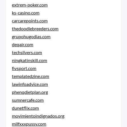
extrem-poker.com
ks-casino.com
carcarepoints.com
thedoodlebreeders.com
grupohugodias.com
deqair.com
techsilvers.com
ningkatinskill.com
fivsport.com
templatedzine.com
lawinfoadvice.com
phenqdietplan.org
sumnercafe.com
dunetflix.com
movimientoindignados.org
milfxxxpussy.com