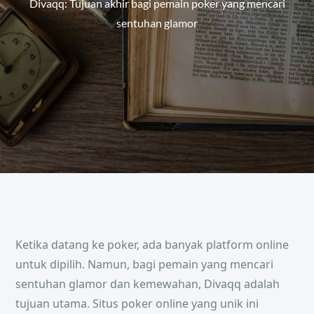
Divaqq: Tujuan akhir bagi pemain poker yang mencari
sentuhan glamor
Ketika datang ke poker, ada banyak platform online
untuk dipilih. Namun, bagi pemain yang mencari
sentuhan glamor dan kemewahan, Divaqq adalah
tujuan utama. Situs poker online yang unik ini