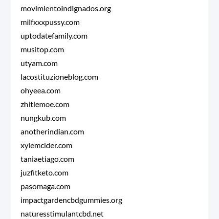
movimientoindignados.org
milfxxxpussy.com
uptodatefamily.com
musitop.com
utyam.com
lacostituzioneblog.com
ohyeea.com
zhitiemoe.com
nungkub.com
anotherindian.com
xylemcider.com
taniaetiago.com
juzfitketo.com
pasomaga.com
impactgardencbdgummies.org
naturesstimulantcbd.net