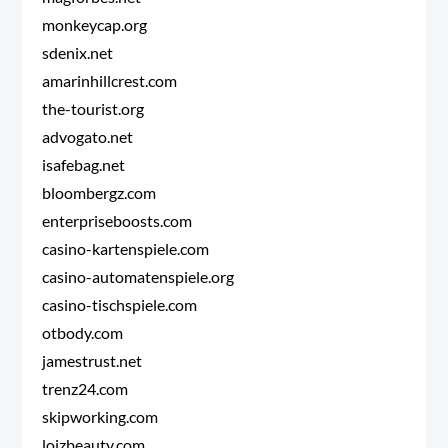
monkeycap.org
sdenix.net
amarinhillcrest.com
the-tourist.org
advogato.net
isafebag.net
bloombergz.com
enterpriseboosts.com
casino-kartenspiele.com
casino-automatenspiele.org
casino-tischspiele.com
otbody.com
jamestrust.net
trenz24.com
skipworking.com
loizbeauty.com