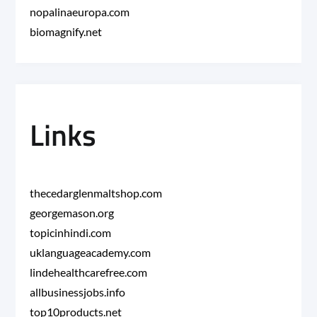
nopalinaeuropa.com
biomagnify.net
Links
thecedarglenmaltshop.com
georgemason.org
topicinhindi.com
uklanguageacademy.com
lindehealthcarefree.com
allbusinessjobs.info
top10products.net