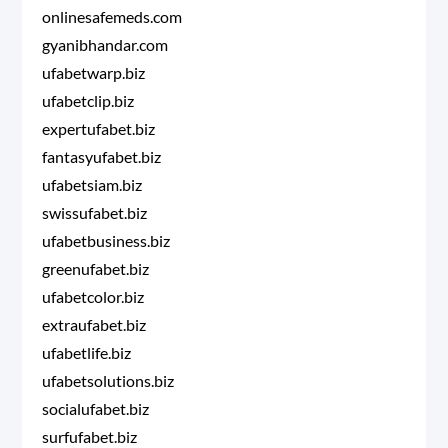
onlinesafemeds.com
gyanibhandar.com
ufabetwarp.biz
ufabetclip.biz
expertufabet.biz
fantasyufabet.biz
ufabetsiam.biz
swissufabet.biz
ufabetbusiness.biz
greenufabet.biz
ufabetcolor.biz
extraufabet.biz
ufabetlife.biz
ufabetsolutions.biz
socialufabet.biz
surfufabet.biz