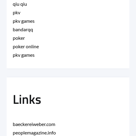
qiu qiu
pkv
pkv games
bandarqq
poker
poker online
pkv games
Links
baeckereiweber.com
peoplemagazine.info