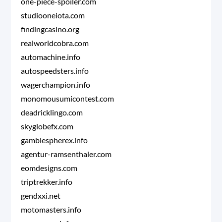
one-piece-spoiler.com
studiooneiota.com
findingcasino.org
realworldcobra.com
automachine.info
autospeedsters.info
wagerchampion.info
monomousumicontest.com
deadricklingo.com
skyglobefx.com
gamblespherex.info
agentur-ramsenthaler.com
eomdesigns.com
triptrekker.info
gendxxi.net
motomasters.info