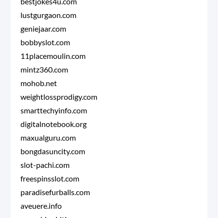
bestjokes4u.com
lustgurgaon.com
geniejaar.com
bobbyslot.com
11placemoulin.com
mintz360.com
mohob.net
weightlossprodigy.com
smarttechyinfo.com
digitalnotebook.org
maxualguru.com
bongdasuncity.com
slot-pachi.com
freespinsslot.com
paradisefurballs.com
aveuere.info