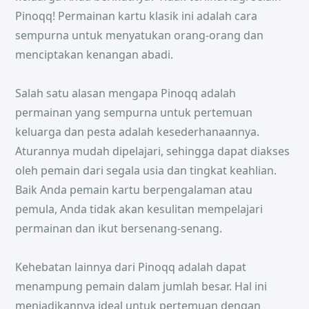
Pinoqq! Permainan kartu klasik ini adalah cara
sempurna untuk menyatukan orang-orang dan
menciptakan kenangan abadi.
Salah satu alasan mengapa Pinoqq adalah
permainan yang sempurna untuk pertemuan
keluarga dan pesta adalah kesederhanaannya.
Aturannya mudah dipelajari, sehingga dapat diakses
oleh pemain dari segala usia dan tingkat keahlian.
Baik Anda pemain kartu berpengalaman atau
pemula, Anda tidak akan kesulitan mempelajari
permainan dan ikut bersenang-senang.
Kehebatan lainnya dari Pinoqq adalah dapat
menampung pemain dalam jumlah besar. Hal ini
menjadikannya ideal untuk pertemuan dengan