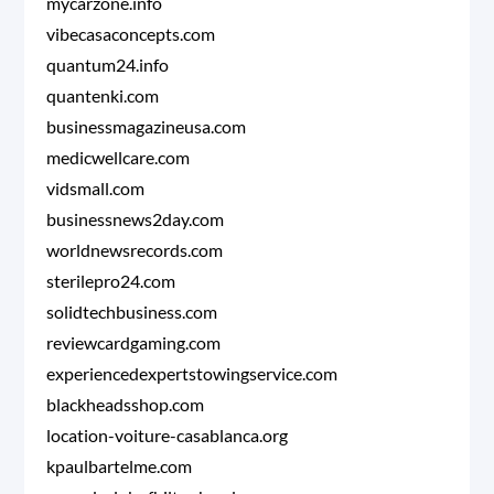
mycarzone.info
vibecasaconcepts.com
quantum24.info
quantenki.com
businessmagazineusa.com
medicwellcare.com
vidsmall.com
businessnews2day.com
worldnewsrecords.com
sterilepro24.com
solidtechbusiness.com
reviewcardgaming.com
experiencedexpertstowingservice.com
blackheadsshop.com
location-voiture-casablanca.org
kpaulbartelme.com