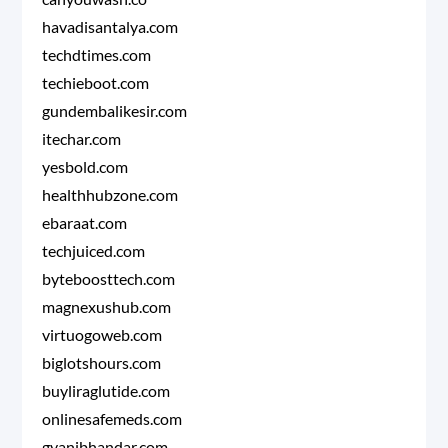
havadisantalya.com
techdtimes.com
techieboot.com
gundembalikesir.com
itechar.com
yesbold.com
healthhubzone.com
ebaraat.com
techjuiced.com
byteboosttech.com
magnexushub.com
virtuogoweb.com
biglotshours.com
buyliraglutide.com
onlinesafemeds.com
gyanibhandar.com