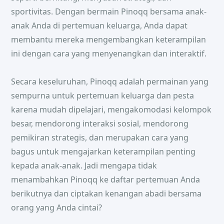
sportivitas. Dengan bermain Pinoqq bersama anak-
anak Anda di pertemuan keluarga, Anda dapat
membantu mereka mengembangkan keterampilan
ini dengan cara yang menyenangkan dan interaktif.
Secara keseluruhan, Pinoqq adalah permainan yang
sempurna untuk pertemuan keluarga dan pesta
karena mudah dipelajari, mengakomodasi kelompok
besar, mendorong interaksi sosial, mendorong
pemikiran strategis, dan merupakan cara yang
bagus untuk mengajarkan keterampilan penting
kepada anak-anak. Jadi mengapa tidak
menambahkan Pinoqq ke daftar pertemuan Anda
berikutnya dan ciptakan kenangan abadi bersama
orang yang Anda cintai?