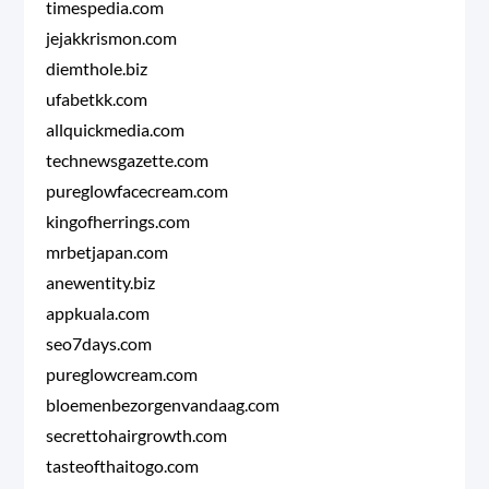
timespedia.com
jejakkrismon.com
diemthole.biz
ufabetkk.com
allquickmedia.com
technewsgazette.com
pureglowfacecream.com
kingofherrings.com
mrbetjapan.com
anewentity.biz
appkuala.com
seo7days.com
pureglowcream.com
bloemenbezorgenvandaag.com
secrettohairgrowth.com
tasteofthaitogo.com