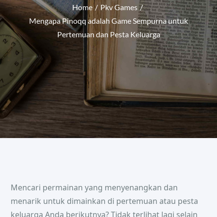
Home
Pkv Games
Mengapa Pinoqq adalah Game Sempurna untuk
Pertemuan dan Pesta Keluarga
Mencari permainan yang menyenangkan dan
menarik untuk dimainkan di pertemuan atau pesta
keluarga Anda berikutnya? Tidak terlihat lagi selain