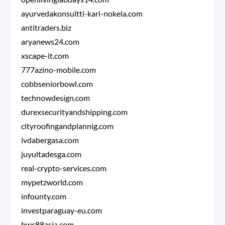
ayurvedakonsultti-kari-nokela.com
antitraders.biz
aryanews24.com
xscape-it.com
777azino-mobile.com
cobbseniorbowl.com
technowdesign.com
durexsecurityandshipping.com
cityroofingandplannig.com
ivdabergasa.com
juyultadesga.com
real-crypto-services.com
mypetzworld.com
infounty.com
investparaguay-eu.com
bwc88asia.com