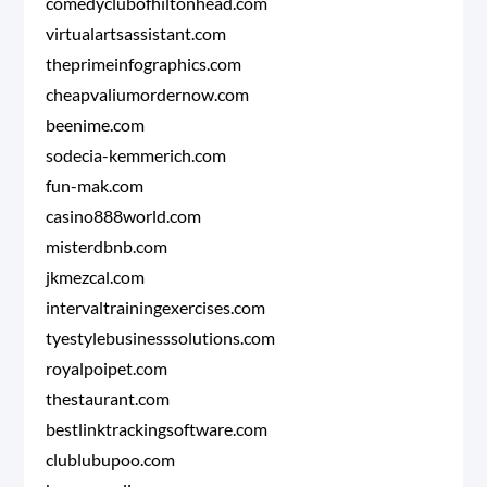
comedyclubofhiltonhead.com
virtualartsassistant.com
theprimeinfographics.com
cheapvaliumordernow.com
beenime.com
sodecia-kemmerich.com
fun-mak.com
casino888world.com
misterdbnb.com
jkmezcal.com
intervaltrainingexercises.com
tyestylebusinesssolutions.com
royalpoipet.com
thestaurant.com
bestlinktrackingsoftware.com
clublubupoo.com