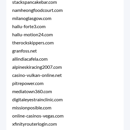
stackspancakebar.com
namheongfoodcourt.com
milanoglasgow.com
hallu-forte3.com
hallu-motion24.com
therockskippers.com
granfoss.net
allindiacafela.com
alpineskiracing2007.com
casino-vulkan-online.net
pitrepower.com
mediatown360.com
digitaleyestrainclinic.com
missionposible.com
online-casinos-vegas.com
xfinityrouterlogin.com