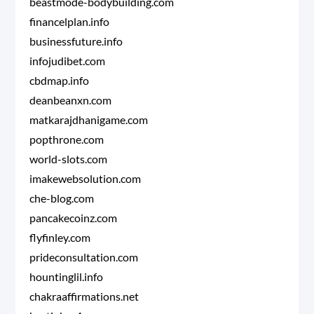
beastmode-bodybuilding.com
financelplan.info
businessfuture.info
infojudibet.com
cbdmap.info
deanbeanxn.com
matkarajdhanigame.com
popthrone.com
world-slots.com
imakewebsolution.com
che-blog.com
pancakecoinz.com
flyfinley.com
prideconsultation.com
hountinglil.info
chakraaffirmations.net