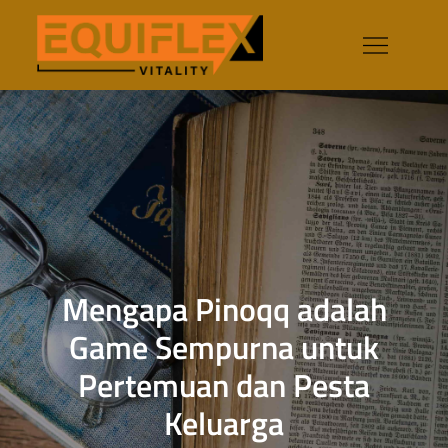
Skip
to
PKV Games:
content
Pengalaman
Bermain
Poker di Situs
Terbaik
Mengapa Pinoqq adalah
Game Sempurna untuk
Pertemuan dan Pesta
Keluarga