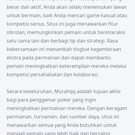
besar dan aktif, Anda akan selalu menemukan lawan
untuk bermain, baik Anda mencari game kasual atau
kompetisi serius. Situs ini juga menawarkan fitur
obrolan, memungkinkan pemain untuk berinteraksi
satu sama lain dan berbagi tip dan strategi. Rasa
kebersamaan ini menambah tingkat kegembiraan
ekstra pada permainan dan dapat membantu
pemain meningkatkan keterampilan mereka melalui
kompetisi persahabatan dan kolaborasi.
Secara keseluruhan, Murahqq adalah tujuan akhir
bagi para penggemar poker yang ingin
meningkatkan permainan mereka. Dengan beragam
permainan, turnamen, dan sumber daya, situs ini
menawarkan semua yang Anda butuhkan untuk
menjadi pemain yang lebih baik dan bersaing