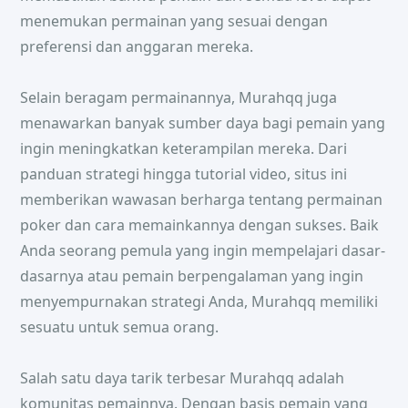
menemukan permainan yang sesuai dengan
preferensi dan anggaran mereka.
Selain beragam permainannya, Murahqq juga
menawarkan banyak sumber daya bagi pemain yang
ingin meningkatkan keterampilan mereka. Dari
panduan strategi hingga tutorial video, situs ini
memberikan wawasan berharga tentang permainan
poker dan cara memainkannya dengan sukses. Baik
Anda seorang pemula yang ingin mempelajari dasar-
dasarnya atau pemain berpengalaman yang ingin
menyempurnakan strategi Anda, Murahqq memiliki
sesuatu untuk semua orang.
Salah satu daya tarik terbesar Murahqq adalah
komunitas pemainnya. Dengan basis pemain yang