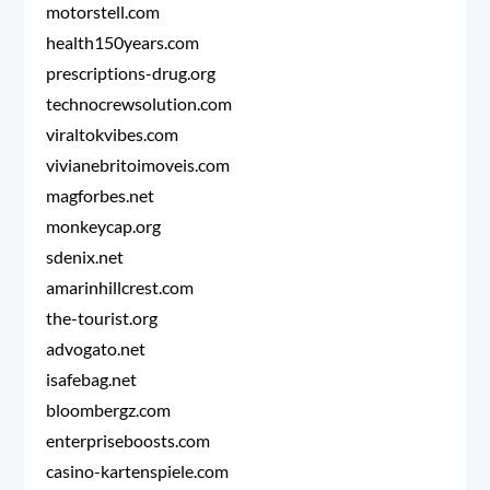
motorstell.com
health150years.com
prescriptions-drug.org
technocrewsolution.com
viraltokvibes.com
vivianebritoimoveis.com
magforbes.net
monkeycap.org
sdenix.net
amarinhillcrest.com
the-tourist.org
advogato.net
isafebag.net
bloombergz.com
enterpriseboosts.com
casino-kartenspiele.com