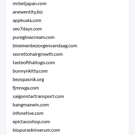
mrbetjapan.com
anewentity.biz
appkuala.com
seo7days.com
pureglowcream.com
bloemenbezorgenvandaag.com
secrettohairgrowth.com
tasteofthaitogo.com
bunnynkitty.com
bezopasnik.org
fjmnxga.com
saigonstartransport.com
bangmaxwin.com
infonetive.com
epictacoshop.com
biopuraskinserum.com