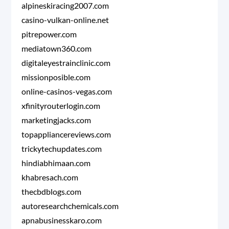
alpineskiracing2007.com
casino-vulkan-online.net
pitrepower.com
mediatown360.com
digitaleyestrainclinic.com
missionposible.com
online-casinos-vegas.com
xfinityrouterlogin.com
marketingjacks.com
topappliancereviews.com
trickytechupdates.com
hindiabhimaan.com
khabresach.com
thecbdblogs.com
autoresearchchemicals.com
apnabusinesskaro.com