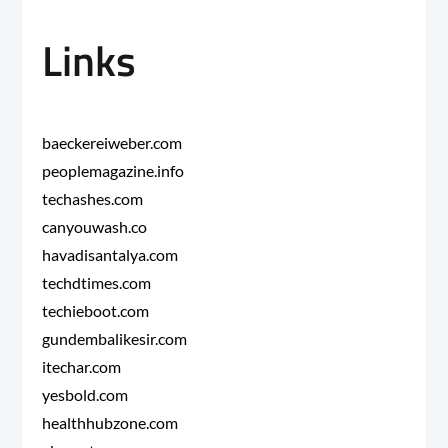
Links
baeckereiweber.com
peoplemagazine.info
techashes.com
canyouwash.co
havadisantalya.com
techdtimes.com
techieboot.com
gundembalikesir.com
itechar.com
yesbold.com
healthhubzone.com