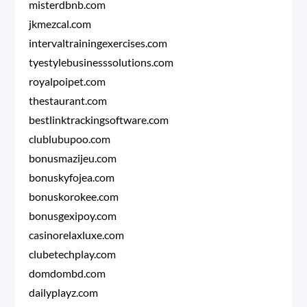
misterdbnb.com
jkmezcal.com
intervaltrainingexercises.com
tyestylebusinesssolutions.com
royalpoipet.com
thestaurant.com
bestlinktrackingsoftware.com
clublubupoo.com
bonusmazijeu.com
bonuskyfojea.com
bonuskorokee.com
bonusgexipoy.com
casinorelaxluxe.com
clubetechplay.com
domdombd.com
dailyplayz.com