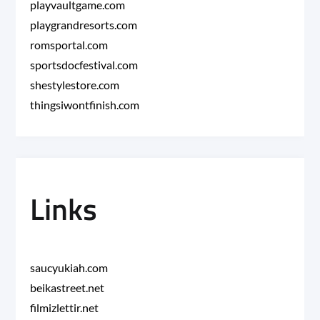
playvaultgame.com
playgrandresorts.com
romsportal.com
sportsdocfestival.com
shestylestore.com
thingsiwontfinish.com
Links
saucyukiah.com
beikastreet.net
filmizlettir.net