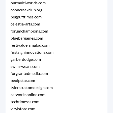
ourmultiworlds.com
cooncreekclub.org
pegpufftimes.com
celestia-arts.com
forumchampions.com
bluebargames.com
festivaldelamalou.com
firstsigninnovations.com
garberdodge.com
swim-wears.com
forgrantedmedia.com
peolpstar.com
tylerscustomdesign.com
carworksonline.com
techtimesss.com
virylstore.com