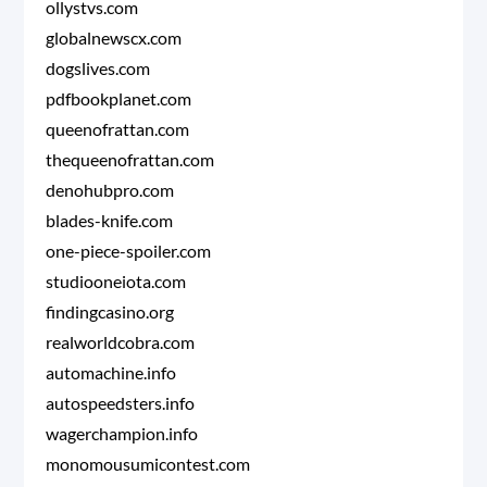
ollystvs.com
globalnewscx.com
dogslives.com
pdfbookplanet.com
queenofrattan.com
thequeenofrattan.com
denohubpro.com
blades-knife.com
one-piece-spoiler.com
studiooneiota.com
findingcasino.org
realworldcobra.com
automachine.info
autospeedsters.info
wagerchampion.info
monomousumicontest.com