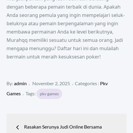
dengan beberapa pemain terbaik di dunia. Apakah
Anda seorang pemula yang ingin mempelajari seluk-
beluknya atau pemain berpengalaman yang ingin
membawa permainan Anda ke level berikutnya,
Murahqq memiliki sesuatu untuk semua orang. Jadi
mengapa menunggu? Daftar hari ini dan mulailah
bermain untuk meraih kesuksesan poker!
Posted
Categories
By:
admin
November 2, 2025
Categories :
Pkv
:
on
Games
Tags:
pkv games
Post
Rasakan Serunya Judi Online Bersama