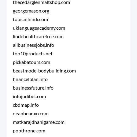
thecedarglenmaltshop.com
georgemason.org
topicinhindi.com
uklanguageacademy.com
lindehealthcarefree.com
allbusinessjobs.info
top10products.net
pickabatours.com
beastmode-bodybuilding.com
financelplan.info
businessfuture.info
infojudibet.com
cbdmap.info
deanbeanxn.com
matkarajdhanigame.com
popthrone.com