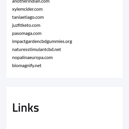
anotherindian.com
xylemcider.com
taniaetiago.com
juzfitketo.com
pasomaga.com
impactgardencbdgummies.org
naturesstimulantcbd.net
nopalinaeuropa.com
biomagnify.net
Links