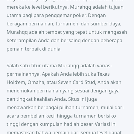
mereka ke level berikutnya, Murahqq adalah tujuan
utama bagi para penggemar poker. Dengan
beragam permainan, turnamen, dan sumber daya,
Murahqq adalah tempat yang tepat untuk mengasah
keterampilan Anda dan bersaing dengan beberapa
pemain terbaik di dunia.
Salah satu fitur utama Murahqq adalah variasi
permainannya. Apakah Anda lebih suka Texas
Hold’em, Omaha, atau Seven Card Stud, Anda akan
menemukan permainan yang sesuai dengan gaya
dan tingkat keahlian Anda. Situs ini juga
menawarkan berbagai pilihan turnamen, mulai dari
acara pembelian kecil hingga turnamen berisiko
tinggi dengan kumpulan hadiah besar. Variasi ini
memastikan bahwa pemain dari semua level dapat