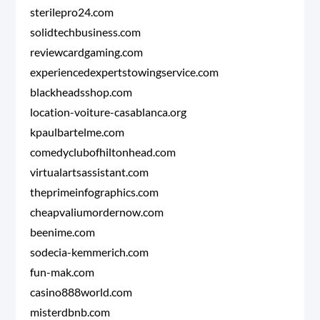
sterilepro24.com
solidtechbusiness.com
reviewcardgaming.com
experiencedexpertstowingservice.com
blackheadsshop.com
location-voiture-casablanca.org
kpaulbartelme.com
comedyclubofhiltonhead.com
virtualartsassistant.com
theprimeinfographics.com
cheapvaliumordernow.com
beenime.com
sodecia-kemmerich.com
fun-mak.com
casino888world.com
misterdbnb.com