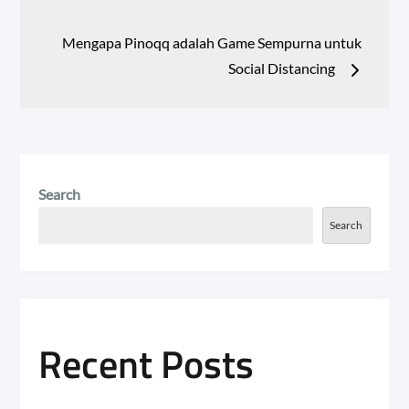
Mengapa Pinoqq adalah Game Sempurna untuk
Social Distancing
Search
Search
Recent Posts