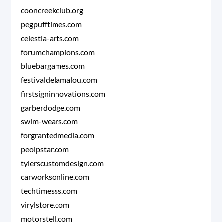
cooncreekclub.org
pegpufftimes.com
celestia-arts.com
forumchampions.com
bluebargames.com
festivaldelamalou.com
firstsigninnovations.com
garberdodge.com
swim-wears.com
forgrantedmedia.com
peolpstar.com
tylerscustomdesign.com
carworksonline.com
techtimesss.com
virylstore.com
motorstell.com