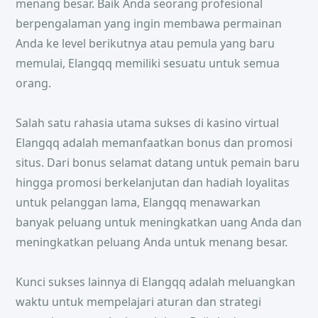
menang besar. Baik Anda seorang profesional
berpengalaman yang ingin membawa permainan
Anda ke level berikutnya atau pemula yang baru
memulai, Elangqq memiliki sesuatu untuk semua
orang.
Salah satu rahasia utama sukses di kasino virtual
Elangqq adalah memanfaatkan bonus dan promosi
situs. Dari bonus selamat datang untuk pemain baru
hingga promosi berkelanjutan dan hadiah loyalitas
untuk pelanggan lama, Elangqq menawarkan
banyak peluang untuk meningkatkan uang Anda dan
meningkatkan peluang Anda untuk menang besar.
Kunci sukses lainnya di Elangqq adalah meluangkan
waktu untuk mempelajari aturan dan strategi