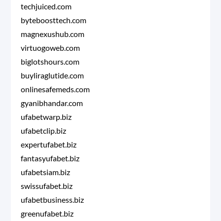
techjuiced.com
byteboosttech.com
magnexushub.com
virtuogoweb.com
biglotshours.com
buyliraglutide.com
onlinesafemeds.com
gyanibhandar.com
ufabetwarp.biz
ufabetclip.biz
expertufabet.biz
fantasyufabet.biz
ufabetsiam.biz
swissufabet.biz
ufabetbusiness.biz
greenufabet.biz