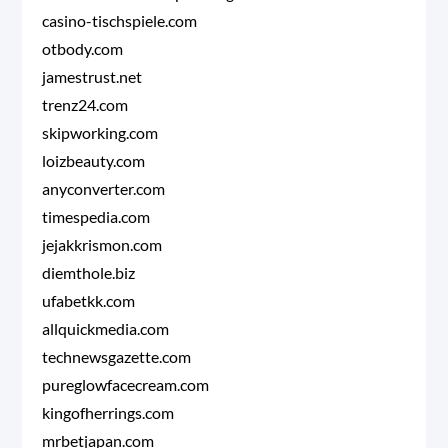
casino-tischspiele.com
otbody.com
jamestrust.net
trenz24.com
skipworking.com
loizbeauty.com
anyconverter.com
timespedia.com
jejakkrismon.com
diemthole.biz
ufabetkk.com
allquickmedia.com
technewsgazette.com
pureglowfacecream.com
kingofherrings.com
mrbetjapan.com