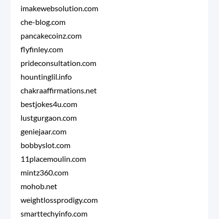
imakewebsolution.com
che-blog.com
pancakecoinz.com
flyfinley.com
prideconsultation.com
hountinglil.info
chakraaffirmations.net
bestjokes4u.com
lustgurgaon.com
geniejaar.com
bobbyslot.com
11placemoulin.com
mintz360.com
mohob.net
weightlossprodigy.com
smarttechyinfo.com