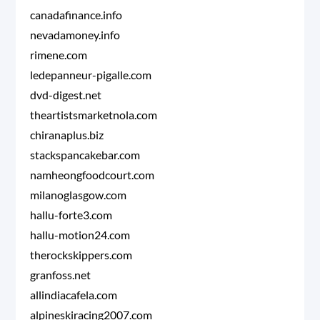
canadafinance.info
nevadamoney.info
rimene.com
ledepanneur-pigalle.com
dvd-digest.net
theartistsmarketnola.com
chiranaplus.biz
stackspancakebar.com
namheongfoodcourt.com
milanoglasgow.com
hallu-forte3.com
hallu-motion24.com
therockskippers.com
granfoss.net
allindiacafela.com
alpineskiracing2007.com