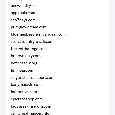
anewentity.biz
appkuala.com
seo7days.com
pureglowcream.com
bloemenbezorgenvandaag.com
secrettohairgrowth.com
tasteofthaitogo.com
bunnynkitty.com
bezopasnik.org
fjmnxga.com
saigonstartransport.com
bangmaxwin.com
infonetive.com
epictacoshop.com
biopuraskinserum.com
californiafinances.info