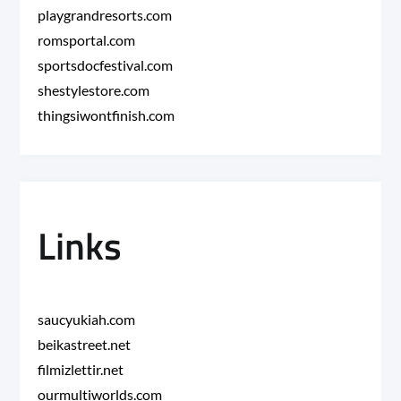
playgrandresorts.com
romsportal.com
sportsdocfestival.com
shestylestore.com
thingsiwontfinish.com
Links
saucyukiah.com
beikastreet.net
filmizlettir.net
ourmultiworlds.com