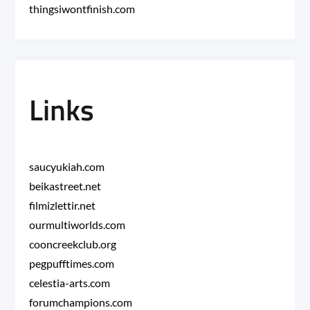
thingsiwontfinish.com
Links
saucyukiah.com
beikastreet.net
filmizlettir.net
ourmultiworlds.com
cooncreekclub.org
pegpufftimes.com
celestia-arts.com
forumchampions.com