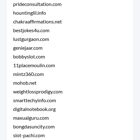
prideconsultation.com
hountinglil.info
chakraaffirmations.net
bestjokes4u.com
lustgurgaon.com
geniejaar.com
bobbyslot.com
11placemoulin.com
mintz360.com
mohob.net
weightlossprodigy.com
smarttechyinfo.com
digitalnotebook.org
maxualguru.com
bongdasuncity.com
slot-pachi.com