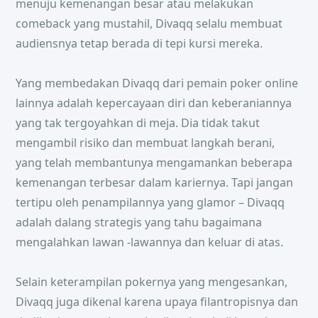
menuju kemenangan besar atau melakukan
comeback yang mustahil, Divaqq selalu membuat
audiensnya tetap berada di tepi kursi mereka.
Yang membedakan Divaqq dari pemain poker online
lainnya adalah kepercayaan diri dan keberaniannya
yang tak tergoyahkan di meja. Dia tidak takut
mengambil risiko dan membuat langkah berani,
yang telah membantunya mengamankan beberapa
kemenangan terbesar dalam kariernya. Tapi jangan
tertipu oleh penampilannya yang glamor – Divaqq
adalah dalang strategis yang tahu bagaimana
mengalahkan lawan -lawannya dan keluar di atas.
Selain keterampilan pokernya yang mengesankan,
Divaqq juga dikenal karena upaya filantropisnya dan