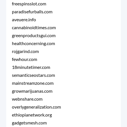
freespinsslot.com
paradisefurballs.com
aveuere.info
cannabinoidtimes.com
greenproductsgui.com
healthconcerning.com
rojgarind.com
fewhour.com
18minutetimer.com
semanticseostars.com
mainstreamzone.com
growmarijuanas.com
webnshare.com
overlygeneralization.com
ethiopianetwork.org
gadgetsmesh.com