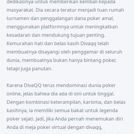
dedikasinya untuk memberikan kembali kepada
masyarakat. Dia secara teratur menjadi tuan rumah
turnamen dan penggalangan dana poker amal,
menggunakan platformnya untuk meningkatkan
kesadaran dan mendukung tujuan penting.
Kemurahan hati dan belas kasih Divaqq telah
membuatnya disayangi oleh penggemar di seluruh
dunia, membuatnya bukan hanya bintang poker,
tetapi juga panutan.
Karena DivaQQ terus mendominasi dunia poker
online, jelas bahwa dia ada di sini untuk tinggal.
Dengan kombinasi keterampilan, karisma, dan belas
kasihnya, ia memiliki semua bakat untuk legenda
poker sejati. Jadi, jika Anda pernah menemukan diri
Anda di meja poker virtual dengan divaqq,