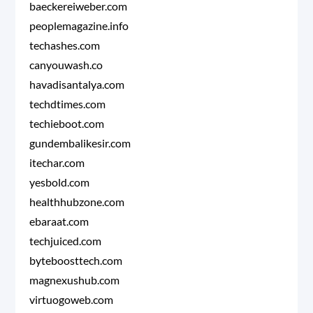
baeckereiweber.com
peoplemagazine.info
techashes.com
canyouwash.co
havadisantalya.com
techdtimes.com
techieboot.com
gundembalikesir.com
itechar.com
yesbold.com
healthhubzone.com
ebaraat.com
techjuiced.com
byteboosttech.com
magnexushub.com
virtuogoweb.com