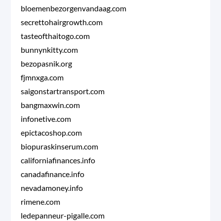
bloemenbezorgenvandaag.com
secrettohairgrowth.com
tasteofthaitogo.com
bunnynkitty.com
bezopasnik.org
fjmnxga.com
saigonstartransport.com
bangmaxwin.com
infonetive.com
epictacoshop.com
biopuraskinserum.com
californiafinances.info
canadafinance.info
nevadamoney.info
rimene.com
ledepanneur-pigalle.com