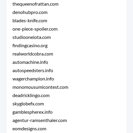
thequeenofrattan.com
denohubpro.com
blades-knife.com
one-piece-spoiler.com
studiooneiota.com
findingcasino.org
realworldcobra.com
automachine.info
autospeedsters.info
wagerchampion.info
monomousumicontest.com
deadricklingo.com
skyglobefx.com
gamblespherex.info
agentur-ramsenthaler.com
eomdesigns.com