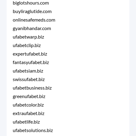
biglotshours.com
buyliraglutide.com
onlinesafemeds.com
gyanibhandar.com
ufabetwarp.biz
ufabetclip.biz
expertufabet.biz
fantasyufabet.biz
ufabetsiam.biz
swissufabet.biz
ufabetbusiness.biz
greenufabet.biz
ufabetcolor.biz
extraufabet.biz
ufabetlife.biz
ufabetsolutions.biz