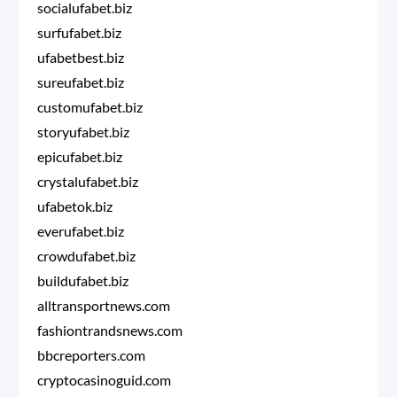
socialufabet.biz
surfufabet.biz
ufabetbest.biz
sureufabet.biz
customufabet.biz
storyufabet.biz
epicufabet.biz
crystalufabet.biz
ufabetok.biz
everufabet.biz
crowdufabet.biz
buildufabet.biz
alltransportnews.com
fashiontrandsnews.com
bbcreporters.com
cryptocasinoguid.com