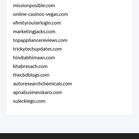
missionposible.com
online-casinos-vegas.com
xfinityrouterlogin.com
marketingjacks.com
topappliancereviews.com
trickytechupdates.com
hindiabhimaan.com
khabresach.com
thecbdblogs.com
autoresearchchemicals.com
apnabusinesskaro.com
suleckiego.com