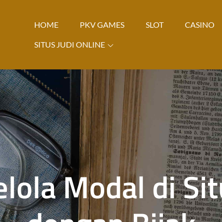
HOME
PKV GAMES
SLOT
CASINO
 Games: Pengalaman Bermain
SITUS JUDI ONLINE
lola Modal di Sit