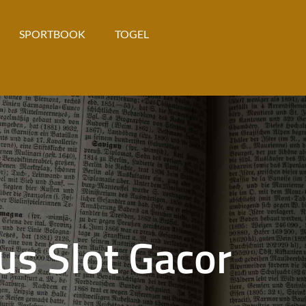
SPORTBOOK
TOGEL
 Poker di Situs Terbaik
us Slot Gacor