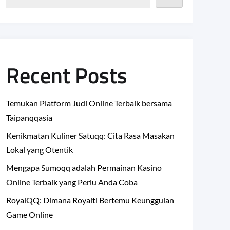
Recent Posts
Temukan Platform Judi Online Terbaik bersama
Taipanqqasia
Kenikmatan Kuliner Satuqq: Cita Rasa Masakan
Lokal yang Otentik
Mengapa Sumoqq adalah Permainan Kasino
Online Terbaik yang Perlu Anda Coba
RoyalQQ: Dimana Royalti Bertemu Keunggulan
Game Online