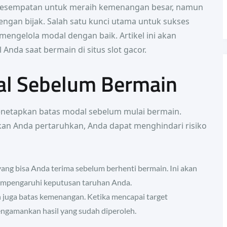
 kesempatan untuk meraih kemenangan besar, namun
engan bijak. Salah satu kunci utama untuk sukses
ngelola modal dengan baik. Artikel ini akan
nda saat bermain di situs slot gacor.
al Sebelum Bermain
netapkan batas modal sebelum mulai bermain.
n Anda pertaruhkan, Anda dapat menghindari risiko
yang bisa Anda terima sebelum berhenti bermain. Ini akan
mpengaruhi keputusan taruhan Anda.
an juga batas kemenangan. Ketika mencapai target
ngamankan hasil yang sudah diperoleh.