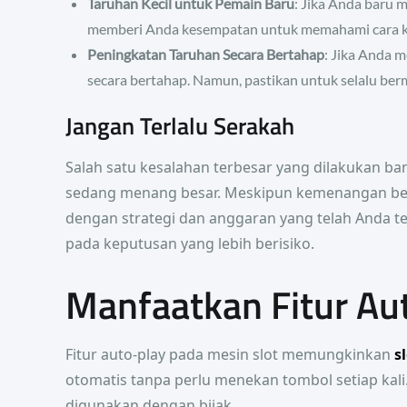
Taruhan Kecil untuk Pemain Baru
: Jika Anda baru m
memberi Anda kesempatan untuk memahami cara ker
Peningkatan Taruhan Secara Bertahap
: Jika Anda m
secara bertahap. Namun, pastikan untuk selalu ber
Jangan Terlalu Serakah
Salah satu kesalahan terbesar yang dilakukan b
sedang menang besar. Meskipun kemenangan bes
dengan strategi dan anggaran yang telah Anda
pada keputusan yang lebih berisiko.
Manfaatkan Fitur Au
Fitur auto-play pada mesin slot memungkinkan
s
otomatis tanpa perlu menekan tombol setiap kali.
digunakan dengan bijak.