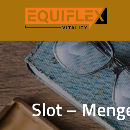
Skip
to
content
PKV
Slot – Menge