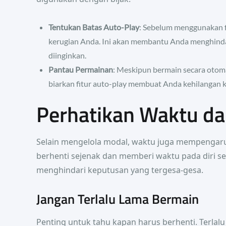
Tentukan Batas Auto-Play
: Sebelum menggunakan fi
kerugian Anda. Ini akan membantu Anda menghindar
diinginkan.
Pantau Permainan
: Meskipun bermain secara otom
biarkan fitur auto-play membuat Anda kehilangan k
Perhatikan Waktu d
Selain mengelola modal, waktu juga mempengaru
berhenti sejenak dan memberi waktu pada diri se
menghindari keputusan yang tergesa-gesa.
Jangan Terlalu Lama Bermain
Penting untuk tahu kapan harus berhenti. Terla