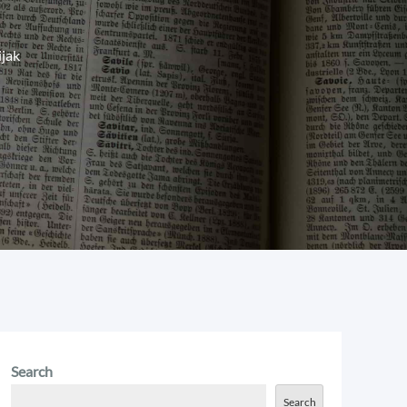
ijak
Search
Search