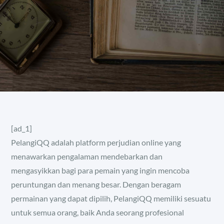
[ad_1]
PelangiQQ adalah platform perjudian online yang
menawarkan pengalaman mendebarkan dan
mengasyikkan bagi para pemain yang ingin mencoba
peruntungan dan menang besar. Dengan beragam
permainan yang dapat dipilih, PelangiQQ memiliki sesuatu
untuk semua orang, baik Anda seorang profesional