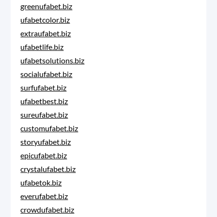
greenufabet.biz
ufabetcolor.biz
extraufabet.biz
ufabetlife.biz
ufabetsolutions.biz
socialufabet.biz
surfufabet.biz
ufabetbest.biz
sureufabet.biz
customufabet.biz
storyufabet.biz
epicufabet.biz
crystalufabet.biz
ufabetok.biz
everufabet.biz
crowdufabet.biz