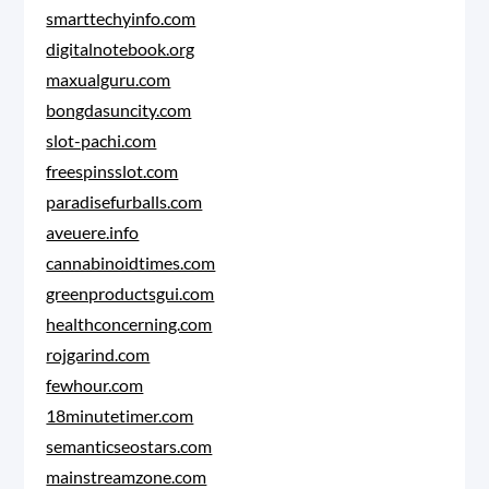
smarttechyinfo.com
digitalnotebook.org
maxualguru.com
bongdasuncity.com
slot-pachi.com
freespinsslot.com
paradisefurballs.com
aveuere.info
cannabinoidtimes.com
greenproductsgui.com
healthconcerning.com
rojgarind.com
fewhour.com
18minutetimer.com
semanticseostars.com
mainstreamzone.com