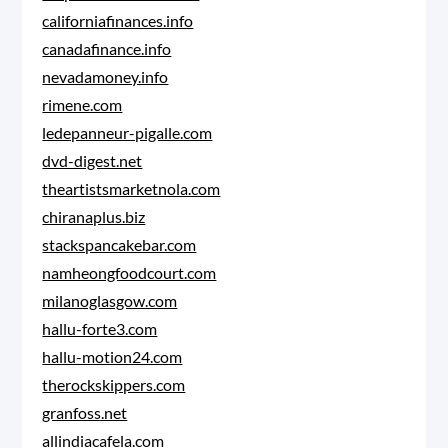
californiafinances.info
canadafinance.info
nevadamoney.info
rimene.com
ledepanneur-pigalle.com
dvd-digest.net
theartistsmarketnola.com
chiranaplus.biz
stackspancakebar.com
namheongfoodcourt.com
milanoglasgow.com
hallu-forte3.com
hallu-motion24.com
therockskippers.com
granfoss.net
allindiacafela.com