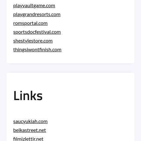
playvaultgame.com
playgrandresorts.com
romsportal.com
sportsdocfestival.com
shestylestore.com
thingsiwontfinish.com
Links
saucyukiah.com
beikastreet.net
filmizlettir.net