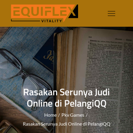
Skip
to
PKV Games:
content
Pengalaman
Bermain Poker
di Situs Terbaik
Rasakan Serunya Judi
Online di PelangiQQ
Home
Pkv Games
Rasakan Serunya Judi Online di PelangiQQ