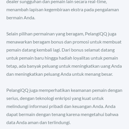
dealer sungguhan dan pemain lain secara real-time,
menambah lapisan kegembiraan ekstra pada pengalaman
bermain Anda.
Selain pilihan permainan yang beragam, PelangiQQ juga
menawarkan beragam bonus dan promosi untuk membuat
pemain datang kembali lagi. Dari bonus selamat datang
untuk pemain baru hingga hadiah loyalitas untuk pemain
tetap, ada banyak peluang untuk meningkatkan uang Anda
dan meningkatkan peluang Anda untuk menang besar.
PelangiQQ juga memperhatikan keamanan pemain dengan
serius, dengan teknologi enkripsi yang kuat untuk
melindungi informasi pribadi dan keuangan Anda. Anda
dapat bermain dengan tenang karena mengetahui bahwa
data Anda aman dan terlindungi.