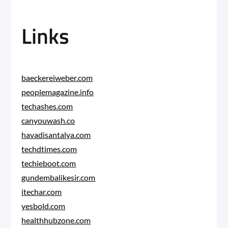
Links
baeckereiweber.com
peoplemagazine.info
techashes.com
canyouwash.co
havadisantalya.com
techdtimes.com
techieboot.com
gundembalikesir.com
itechar.com
yesbold.com
healthhubzone.com