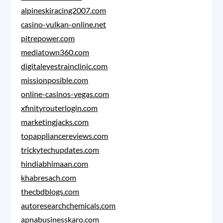
alpineskiracing2007.com
casino-vulkan-online.net
pitrepower.com
mediatown360.com
digitaleyestrainclinic.com
missionposible.com
online-casinos-vegas.com
xfinityrouterlogin.com
marketingjacks.com
topappliancereviews.com
trickytechupdates.com
hindiabhimaan.com
khabresach.com
thecbdblogs.com
autoresearchchemicals.com
apnabusinesskaro.com