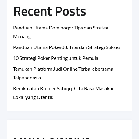
Recent Posts
Panduan Utama Dominoqq: Tips dan Strategi
Menang
Panduan Utama Poker88: Tips dan Strategi Sukses
10 Strategi Poker Penting untuk Pemula
Temukan Platform Judi Online Terbaik bersama
Taipanqqasia
Kenikmatan Kuliner Satuqq: Cita Rasa Masakan
Lokal yang Otentik