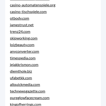
casino-automatenspiele.org
casino-tischspiele.com
otbody.com
jamestrust.net
trenz24.com
skipworking.com
loizbeauty.com
anyconverter.com
timespedia.com
jejakkrismon.com
diemthole.biz
ufabetkk.com
allquickmedia.com
technewsgazette.com
pureglowfacecream.com
kingofherrings.com