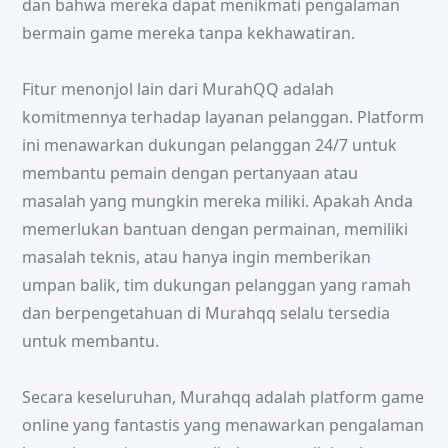
dan bahwa mereka dapat menikmati pengalaman
bermain game mereka tanpa kekhawatiran.
Fitur menonjol lain dari MurahQQ adalah
komitmennya terhadap layanan pelanggan. Platform
ini menawarkan dukungan pelanggan 24/7 untuk
membantu pemain dengan pertanyaan atau
masalah yang mungkin mereka miliki. Apakah Anda
memerlukan bantuan dengan permainan, memiliki
masalah teknis, atau hanya ingin memberikan
umpan balik, tim dukungan pelanggan yang ramah
dan berpengetahuan di Murahqq selalu tersedia
untuk membantu.
Secara keseluruhan, Murahqq adalah platform game
online yang fantastis yang menawarkan pengalaman