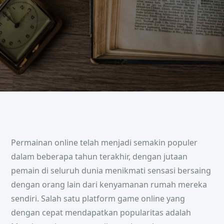
Permainan online telah menjadi semakin populer
dalam beberapa tahun terakhir, dengan jutaan
pemain di seluruh dunia menikmati sensasi bersaing
dengan orang lain dari kenyamanan rumah mereka
sendiri. Salah satu platform game online yang
dengan cepat mendapatkan popularitas adalah