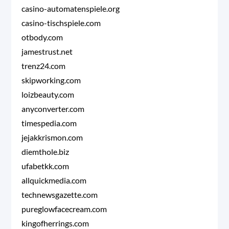
casino-automatenspiele.org
casino-tischspiele.com
otbody.com
jamestrust.net
trenz24.com
skipworking.com
loizbeauty.com
anyconverter.com
timespedia.com
jejakkrismon.com
diemthole.biz
ufabetkk.com
allquickmedia.com
technewsgazette.com
pureglowfacecream.com
kingofherrings.com