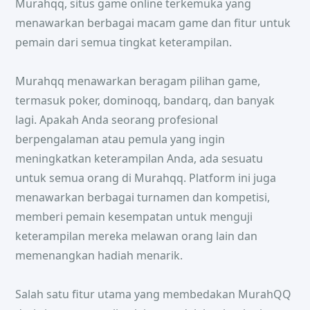
Murahqq, situs game online terkemuka yang
menawarkan berbagai macam game dan fitur untuk
pemain dari semua tingkat keterampilan.
Murahqq menawarkan beragam pilihan game,
termasuk poker, dominoqq, bandarq, dan banyak
lagi. Apakah Anda seorang profesional
berpengalaman atau pemula yang ingin
meningkatkan keterampilan Anda, ada sesuatu
untuk semua orang di Murahqq. Platform ini juga
menawarkan berbagai turnamen dan kompetisi,
memberi pemain kesempatan untuk menguji
keterampilan mereka melawan orang lain dan
memenangkan hadiah menarik.
Salah satu fitur utama yang membedakan MurahQQ