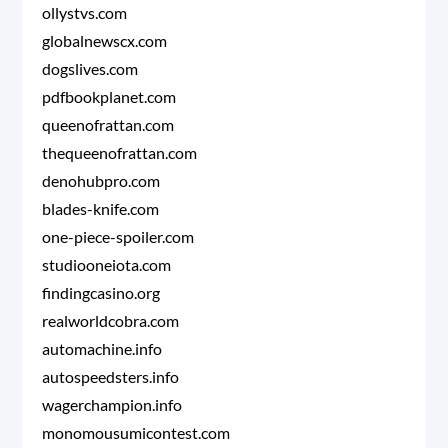
ollystvs.com
globalnewscx.com
dogslives.com
pdfbookplanet.com
queenofrattan.com
thequeenofrattan.com
denohubpro.com
blades-knife.com
one-piece-spoiler.com
studiooneiota.com
findingcasino.org
realworldcobra.com
automachine.info
autospeedsters.info
wagerchampion.info
monomousumicontest.com