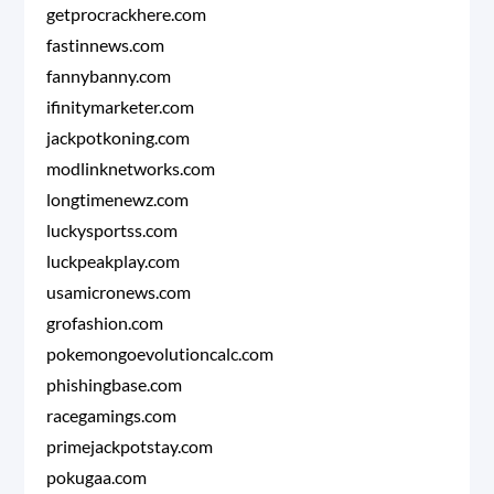
getprocrackhere.com
fastinnews.com
fannybanny.com
ifinitymarketer.com
jackpotkoning.com
modlinknetworks.com
longtimenewz.com
luckysportss.com
luckpeakplay.com
usamicronews.com
grofashion.com
pokemongoevolutioncalc.com
phishingbase.com
racegamings.com
primejackpotstay.com
pokugaa.com