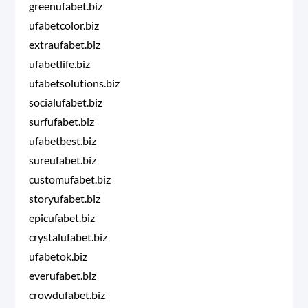
greenufabet.biz
ufabetcolor.biz
extraufabet.biz
ufabetlife.biz
ufabetsolutions.biz
socialufabet.biz
surfufabet.biz
ufabetbest.biz
sureufabet.biz
customufabet.biz
storyufabet.biz
epicufabet.biz
crystalufabet.biz
ufabetok.biz
everufabet.biz
crowdufabet.biz