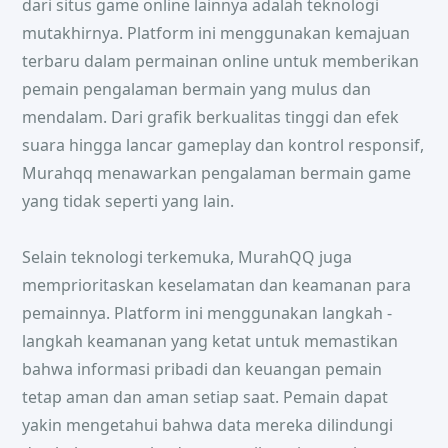
dari situs game online lainnya adalah teknologi
mutakhirnya. Platform ini menggunakan kemajuan
terbaru dalam permainan online untuk memberikan
pemain pengalaman bermain yang mulus dan
mendalam. Dari grafik berkualitas tinggi dan efek
suara hingga lancar gameplay dan kontrol responsif,
Murahqq menawarkan pengalaman bermain game
yang tidak seperti yang lain.
Selain teknologi terkemuka, MurahQQ juga
memprioritaskan keselamatan dan keamanan para
pemainnya. Platform ini menggunakan langkah -
langkah keamanan yang ketat untuk memastikan
bahwa informasi pribadi dan keuangan pemain
tetap aman dan aman setiap saat. Pemain dapat
yakin mengetahui bahwa data mereka dilindungi