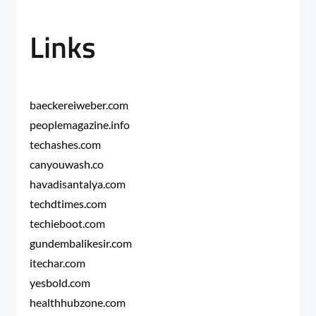
Links
baeckereiweber.com
peoplemagazine.info
techashes.com
canyouwash.co
havadisantalya.com
techdtimes.com
techieboot.com
gundembalikesir.com
itechar.com
yesbold.com
healthhubzone.com