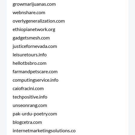
growmarijuanas.com
webnshare.com
overlygeneralization.com
ethiopianetwork.org
gadgetsmesh.com
justicefornevada.com
leisuretours.info
hellotbsbro.com
farmandpetscare.com
computingservice.info
caiofracini.com
techpositive.info
unseonrang.com
pak-urdu-poetry.com
blogcetra.com
internetmarketingsolutions.co