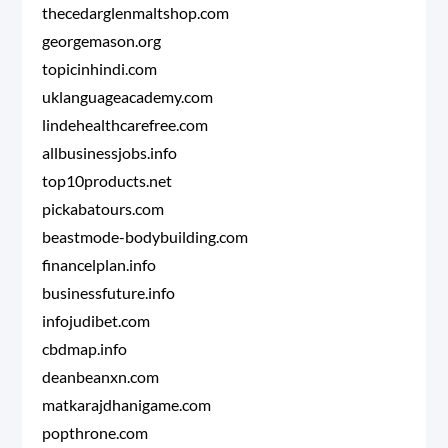
thecedarglenmaltshop.com
georgemason.org
topicinhindi.com
uklanguageacademy.com
lindehealthcarefree.com
allbusinessjobs.info
top10products.net
pickabatours.com
beastmode-bodybuilding.com
financelplan.info
businessfuture.info
infojudibet.com
cbdmap.info
deanbeanxn.com
matkarajdhanigame.com
popthrone.com