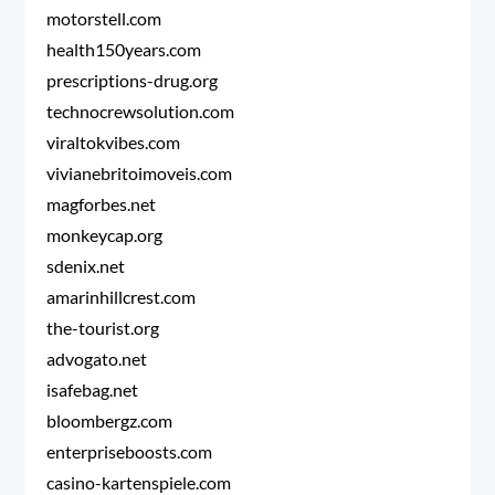
motorstell.com
health150years.com
prescriptions-drug.org
technocrewsolution.com
viraltokvibes.com
vivianebritoimoveis.com
magforbes.net
monkeycap.org
sdenix.net
amarinhillcrest.com
the-tourist.org
advogato.net
isafebag.net
bloombergz.com
enterpriseboosts.com
casino-kartenspiele.com