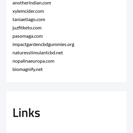
anotherindian.com
xylemcider.com
taniaetiago.com
juzfitketo.com
pasomaga.com
impactgardencbdgummies.org
naturesstimulantcbd.net
nopalinaeuropa.com
biomagnify.net
Links