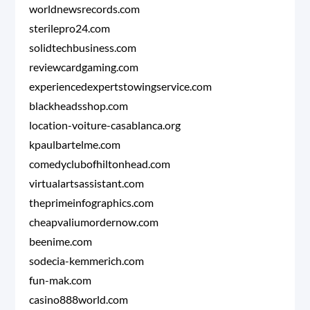
worldnewsrecords.com
sterilepro24.com
solidtechbusiness.com
reviewcardgaming.com
experiencedexpertstowingservice.com
blackheadsshop.com
location-voiture-casablanca.org
kpaulbartelme.com
comedyclubofhiltonhead.com
virtualartsassistant.com
theprimeinfographics.com
cheapvaliumordernow.com
beenime.com
sodecia-kemmerich.com
fun-mak.com
casino888world.com