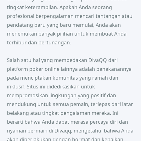
tingkat keterampilan. Apakah Anda seorang
profesional berpengalaman mencari tantangan atau
pendatang baru yang baru memulai, Anda akan
menemukan banyak pilihan untuk membuat Anda
terhibur dan bertunangan.
Salah satu hal yang membedakan DivaQQ dari
platform poker online lainnya adalah penekanannya
pada menciptakan komunitas yang ramah dan
inklusif. Situs ini didedikasikan untuk
mempromosikan lingkungan yang positif dan
mendukung untuk semua pemain, terlepas dari latar
belakang atau tingkat pengalaman mereka. Ini
berarti bahwa Anda dapat merasa percaya diri dan
nyaman bermain di Divaqq, mengetahui bahwa Anda
akan diperlakukan dengan hormat dan kebaikan