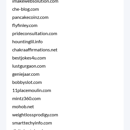
imakewebsolution.com
che-blog.com
pancakecoinz.com
flyfinley.com
prideconsultation.com
hountinglil.info
chakraaffirmations.net
bestjokes4u.com
lustgurgaon.com
geniejaar.com
bobbyslot.com
11placemoulin.com
mintz360.com
mohob.net
weightlossprodigy.com
smarttechyinfo.com