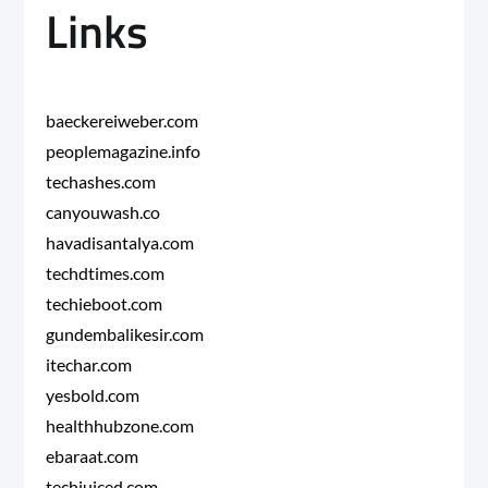
Links
baeckereiweber.com
peoplemagazine.info
techashes.com
canyouwash.co
havadisantalya.com
techdtimes.com
techieboot.com
gundembalikesir.com
itechar.com
yesbold.com
healthhubzone.com
ebaraat.com
techjuiced.com