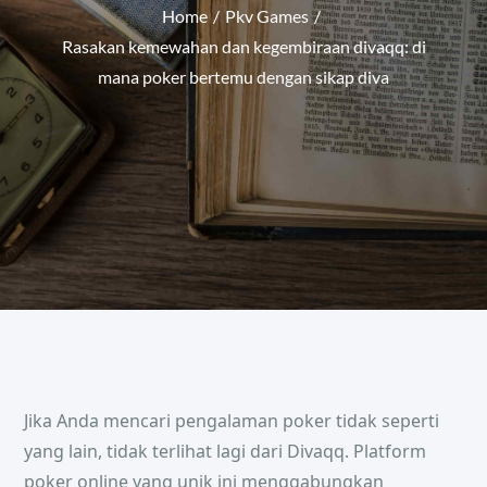
Home
Pkv Games
Rasakan kemewahan dan kegembiraan divaqq: di
mana poker bertemu dengan sikap diva
Jika Anda mencari pengalaman poker tidak seperti
yang lain, tidak terlihat lagi dari Divaqq. Platform
poker online yang unik ini menggabungkan