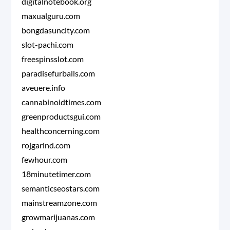
digitalnotebook.org
maxualguru.com
bongdasuncity.com
slot-pachi.com
freespinsslot.com
paradisefurballs.com
aveuere.info
cannabinoidtimes.com
greenproductsgui.com
healthconcerning.com
rojgarind.com
fewhour.com
18minutetimer.com
semanticseostars.com
mainstreamzone.com
growmarijuanas.com