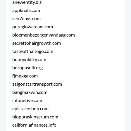
anewentity.biz
appkuala.com
seo7days.com
pureglowcream.com
bloemenbezorgenvandaag.com
secrettohairgrowth.com
tasteofthaitogo.com
bunnynkitty.com
bezopasnik.org
fjmnxga.com
saigonstartransport.com
bangmaxwin.com
infonetive.com
epictacoshop.com
biopuraskinserum.com
californiafinances.info