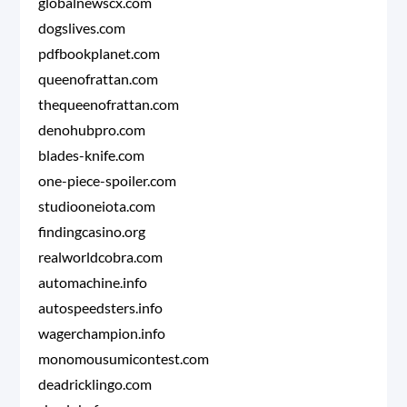
globalnewscx.com
dogslives.com
pdfbookplanet.com
queenofrattan.com
thequeenofrattan.com
denohubpro.com
blades-knife.com
one-piece-spoiler.com
studiooneiota.com
findingcasino.org
realworldcobra.com
automachine.info
autospeedsters.info
wagerchampion.info
monomousumicontest.com
deadricklingo.com