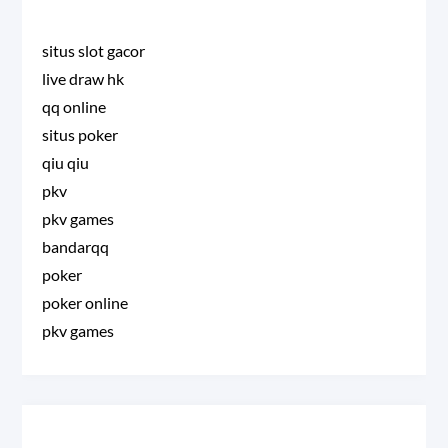
situs slot gacor
live draw hk
qq online
situs poker
qiu qiu
pkv
pkv games
bandarqq
poker
poker online
pkv games