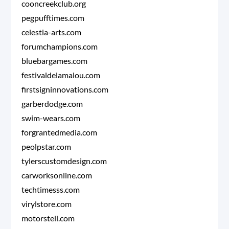
cooncreekclub.org
pegpufftimes.com
celestia-arts.com
forumchampions.com
bluebargames.com
festivaldelamalou.com
firstsigninnovations.com
garberdodge.com
swim-wears.com
forgrantedmedia.com
peolpstar.com
tylerscustomdesign.com
carworksonline.com
techtimesss.com
virylstore.com
motorstell.com