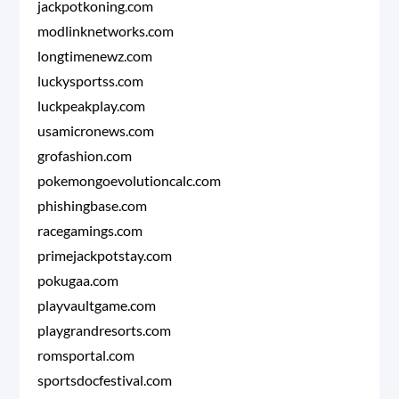
jackpotkoning.com
modlinknetworks.com
longtimenewz.com
luckysportss.com
luckpeakplay.com
usamicronews.com
grofashion.com
pokemongoevolutioncalc.com
phishingbase.com
racegamings.com
primejackpotstay.com
pokugaa.com
playvaultgame.com
playgrandresorts.com
romsportal.com
sportsdocfestival.com