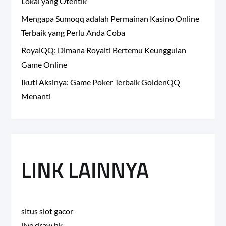
Lokal yang Otentik
Mengapa Sumoqq adalah Permainan Kasino Online
Terbaik yang Perlu Anda Coba
RoyalQQ: Dimana Royalti Bertemu Keunggulan
Game Online
Ikuti Aksinya: Game Poker Terbaik GoldenQQ
Menanti
LINK LAINNYA
situs slot gacor
live draw hk