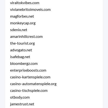
viraltokvibes.com
vivianebritoimoveis.com
magforbes.net
monkeycap.org
sdenix.net
amarinhillcrest.com
the-tourist.org
advogato.net
isafebag.net
bloombergz.com
enterpriseboosts.com
casino-kartenspiele.com
casino-automatenspiele.org
casino-tischspiele.com
otbody.com
jamestrust.net