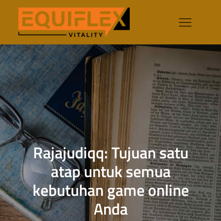
Skip
to
PKV Games:
content
Pengalaman
Bermain
Poker di Situs
Terbaik
Rajajudiqq: Tujuan satu
atap untuk semua
kebutuhan game online
Anda