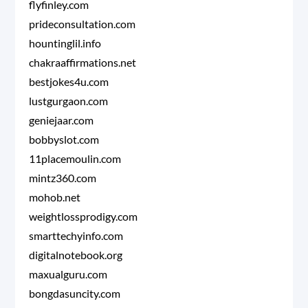
flyfinley.com
prideconsultation.com
hountinglil.info
chakraaffirmations.net
bestjokes4u.com
lustgurgaon.com
geniejaar.com
bobbyslot.com
11placemoulin.com
mintz360.com
mohob.net
weightlossprodigy.com
smarttechyinfo.com
digitalnotebook.org
maxualguru.com
bongdasuncity.com