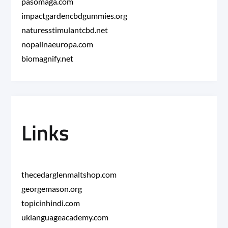
pasomaga.com
impactgardencbdgummies.org
naturesstimulantcbd.net
nopalinaeuropa.com
biomagnify.net
Links
thecedarglenmaltshop.com
georgemason.org
topicinhindi.com
uklanguageacademy.com