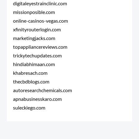
digitaleyestrainclinic.com
missionposible.com
online-casinos-vegas.com
xfinityrouterlogin.com
marketingjacks.com
topappliancereviews.com
trickytechupdates.com
hindiabhimaan.com
khabresach.com
thecbdblogs.com
autoresearchchemicals.com
apnabusinesskaro.com
suleckiego.com