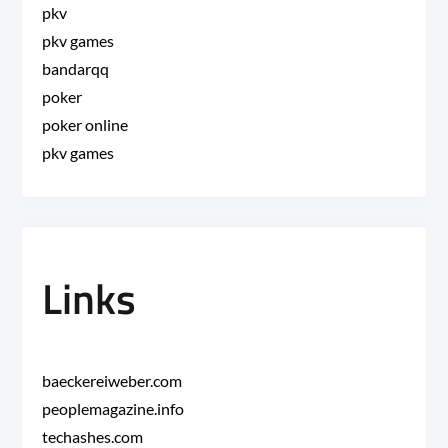
pkv
pkv games
bandarqq
poker
poker online
pkv games
Links
baeckereiweber.com
peoplemagazine.info
techashes.com