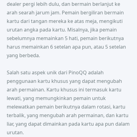
dealer pergi lebih dulu, dan bermain berlanjut ke
arah searah jarum jam. Pemain bergiliran bermain
kartu dari tangan mereka ke atas meja, mengikuti
urutan angka pada kartu. Misalnya, jika pemain
sebelumnya memainkan 5 hati, pemain berikutnya
harus memainkan 6 setelan apa pun, atau 5 setelan
yang berbeda.
Salah satu aspek unik dari PinoQQ adalah
penggunaan kartu khusus yang dapat mengubah
arah permainan. Kartu khusus ini termasuk kartu
lewati, yang memungkinkan pemain untuk
melewatkan pemain berikutnya dalam rotasi, kartu
terbalik, yang mengubah arah permainan, dan kartu
liar, yang dapat dimainkan pada kartu apa pun dalam
urutan.