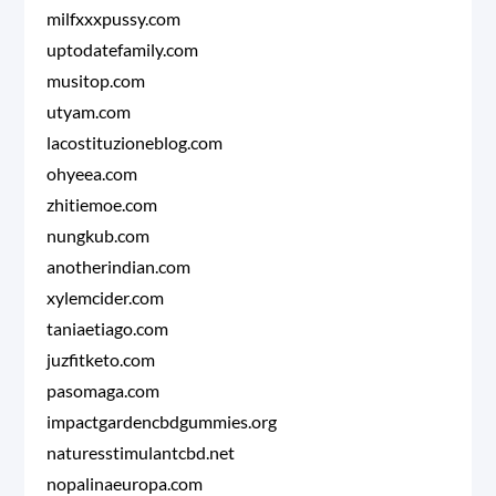
milfxxxpussy.com
uptodatefamily.com
musitop.com
utyam.com
lacostituzioneblog.com
ohyeea.com
zhitiemoe.com
nungkub.com
anotherindian.com
xylemcider.com
taniaetiago.com
juzfitketo.com
pasomaga.com
impactgardencbdgummies.org
naturesstimulantcbd.net
nopalinaeuropa.com