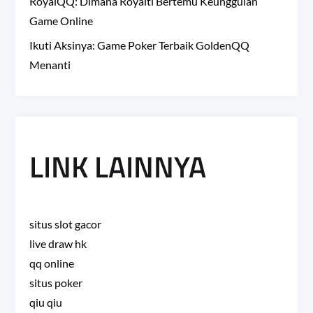
RoyalQQ: Dimana Royalti Bertemu Keunggulan
Game Online
Ikuti Aksinya: Game Poker Terbaik GoldenQQ
Menanti
LINK LAINNYA
situs slot gacor
live draw hk
qq online
situs poker
qiu qiu