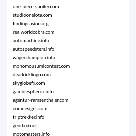
one-piece-spoiler.com
studiooneiota.com
findingcasino.org
realworldcobra.com
automachine.info
autospeedsters.info
wagerchampion.info
monomousumicontest.com
deadricklingo.com
skyglobefx.com
gamblespherex.info
agentur-ramsenthaler.com
eomdesigns.com
triptrekker.info
gendxxi.net
motomasters.info