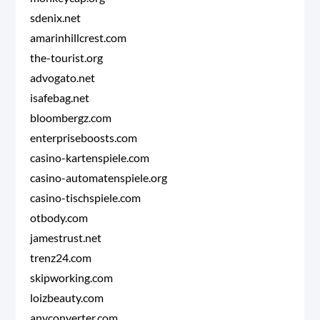
sdenix.net
amarinhillcrest.com
the-tourist.org
advogato.net
isafebag.net
bloombergz.com
enterpriseboosts.com
casino-kartenspiele.com
casino-automatenspiele.org
casino-tischspiele.com
otbody.com
jamestrust.net
trenz24.com
skipworking.com
loizbeauty.com
anyconverter.com