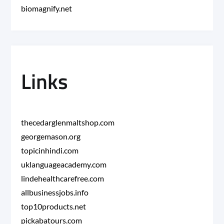
biomagnify.net
Links
thecedarglenmaltshop.com
georgemason.org
topicinhindi.com
uklanguageacademy.com
lindehealthcarefree.com
allbusinessjobs.info
top10products.net
pickabatours.com