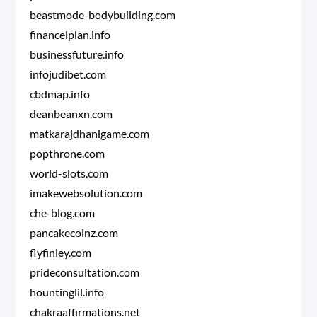
beastmode-bodybuilding.com
financelplan.info
businessfuture.info
infojudibet.com
cbdmap.info
deanbeanxn.com
matkarajdhanigame.com
popthrone.com
world-slots.com
imakewebsolution.com
che-blog.com
pancakecoinz.com
flyfinley.com
prideconsultation.com
hountinglil.info
chakraaffirmations.net