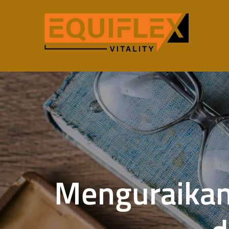
Skip
to
content
PKV
Menguraikan