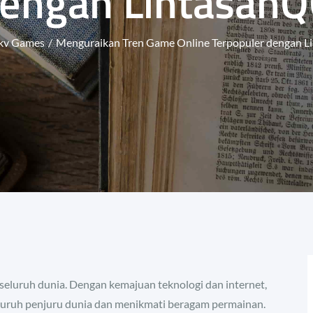
engan Lintasan
kv Games
Menguraikan Tren Game Online Terpopuler dengan 
 seluruh dunia. Dengan kemajuan teknologi dan internet,
seluruh penjuru dunia dan menikmati beragam permainan.