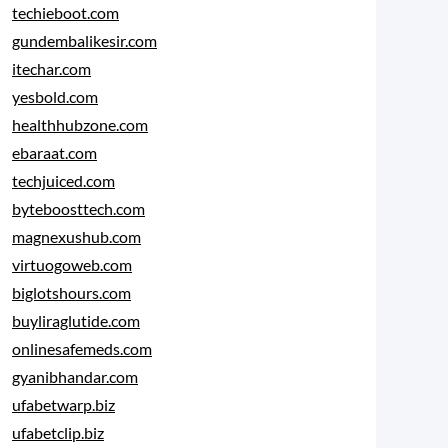
techieboot.com
gundembalikesir.com
itechar.com
yesbold.com
healthhubzone.com
ebaraat.com
techjuiced.com
byteboosttech.com
magnexushub.com
virtuogoweb.com
biglotshours.com
buyliraglutide.com
onlinesafemeds.com
gyanibhandar.com
ufabetwarp.biz
ufabetclip.biz