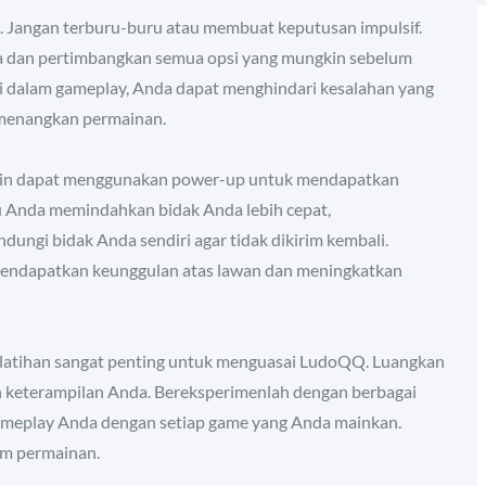
. Jangan terburu-buru atau membuat keputusan impulsif.
 dan pertimbangkan semua opsi yang mungkin sebelum
i dalam gameplay, Anda dapat menghindari kesalahan yang
menangkan permainan.
ain dapat menggunakan power-up untuk mendapatkan
 Anda memindahkan bidak Anda lebih cepat,
dungi bidak Anda sendiri agar tidak dikirim kembali.
mendapatkan keunggulan atas lawan dan meningkatkan
ya, latihan sangat penting untuk menguasai LudoQQ. Luangkan
h keterampilan Anda. Bereksperimenlah dengan berbagai
n gameplay Anda dengan setiap game yang Anda mainkan.
am permainan.