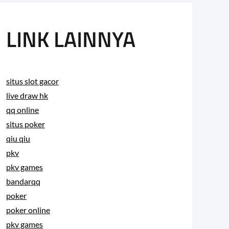
LINK LAINNYA
situs slot gacor
live draw hk
qq online
situs poker
qiu qiu
pkv
pkv games
bandarqq
poker
poker online
pkv games