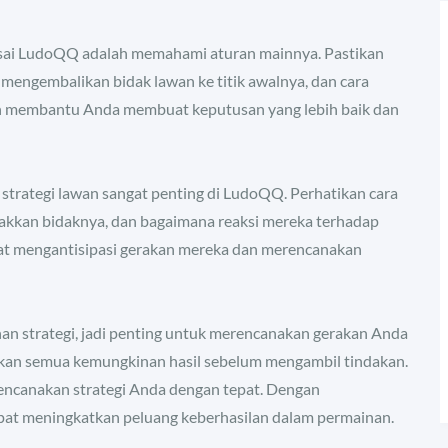
sai LudoQQ adalah memahami aturan mainnya. Pastikan
mengembalikan bidak lawan ke titik awalnya, dan cara
 membantu Anda membuat keputusan yang lebih baik dan
strategi lawan sangat penting di LudoQQ. Perhatikan cara
kkan bidaknya, dan bagaimana reaksi mereka terhadap
pat mengantisipasi gerakan mereka dan merencanakan
n strategi, jadi penting untuk merencanakan gerakan Anda
ngkan semua kemungkinan hasil sebelum mengambil tindakan.
encanakan strategi Anda dengan tepat. Dengan
pat meningkatkan peluang keberhasilan dalam permainan.