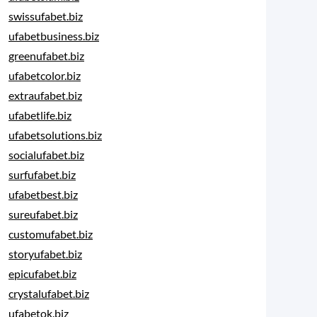
swissufabet.biz
ufabetbusiness.biz
greenufabet.biz
ufabetcolor.biz
extraufabet.biz
ufabetlife.biz
ufabetsolutions.biz
socialufabet.biz
surfufabet.biz
ufabetbest.biz
sureufabet.biz
customufabet.biz
storyufabet.biz
epicufabet.biz
crystalufabet.biz
ufabetok.biz