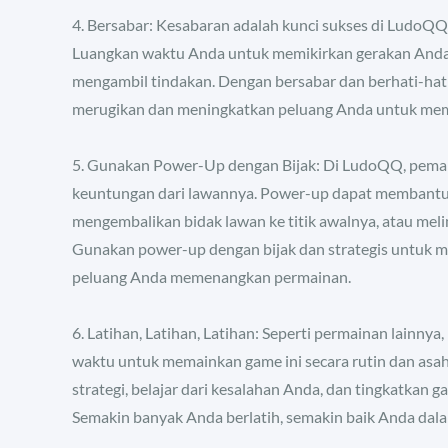
4. Bersabar: Kesabaran adalah kunci sukses di LudoQQ
Luangkan waktu Anda untuk memikirkan gerakan Anda
mengambil tindakan. Dengan bersabar dan berhati-hat
merugikan dan meningkatkan peluang Anda untuk me
5. Gunakan Power-Up dengan Bijak: Di LudoQQ, pem
keuntungan dari lawannya. Power-up dapat membantu
mengembalikan bidak lawan ke titik awalnya, atau melin
Gunakan power-up dengan bijak dan strategis untuk 
peluang Anda memenangkan permainan.
6. Latihan, Latihan, Latihan: Seperti permainan lainn
waktu untuk memainkan game ini secara rutin dan asa
strategi, belajar dari kesalahan Anda, dan tingkatka
Semakin banyak Anda berlatih, semakin baik Anda dal