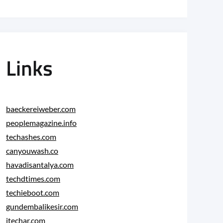
Links
baeckereiweber.com
peoplemagazine.info
techashes.com
canyouwash.co
havadisantalya.com
techdtimes.com
techieboot.com
gundembalikesir.com
itechar.com