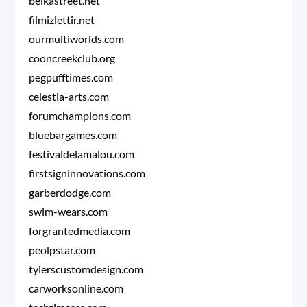
beikastreet.net
filmizlettir.net
ourmultiworlds.com
cooncreekclub.org
pegpufftimes.com
celestia-arts.com
forumchampions.com
bluebargames.com
festivaldelamalou.com
firstsigninnovations.com
garberdodge.com
swim-wears.com
forgrantedmedia.com
peolpstar.com
tylerscustomdesign.com
carworksonline.com