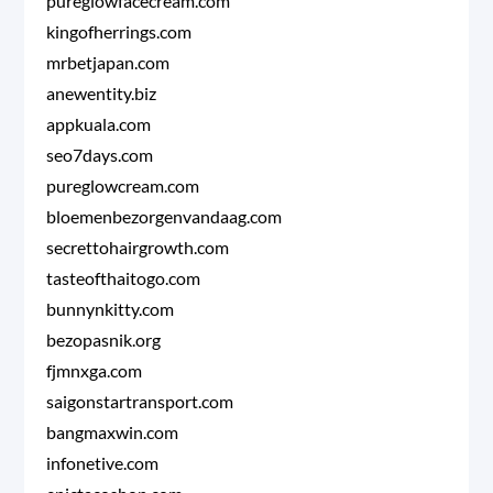
pureglowfacecream.com
kingofherrings.com
mrbetjapan.com
anewentity.biz
appkuala.com
seo7days.com
pureglowcream.com
bloemenbezorgenvandaag.com
secrettohairgrowth.com
tasteofthaitogo.com
bunnynkitty.com
bezopasnik.org
fjmnxga.com
saigonstartransport.com
bangmaxwin.com
infonetive.com