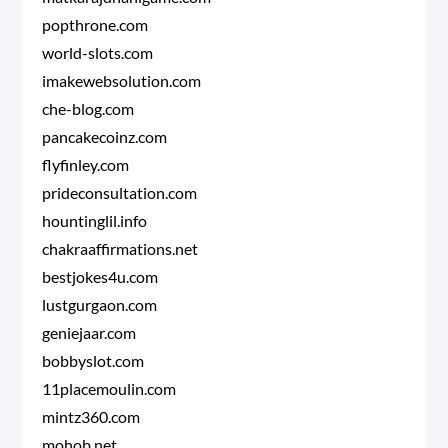
popthrone.com
world-slots.com
imakewebsolution.com
che-blog.com
pancakecoinz.com
flyfinley.com
prideconsultation.com
hountinglil.info
chakraaffirmations.net
bestjokes4u.com
lustgurgaon.com
geniejaar.com
bobbyslot.com
11placemoulin.com
mintz360.com
mohob.net