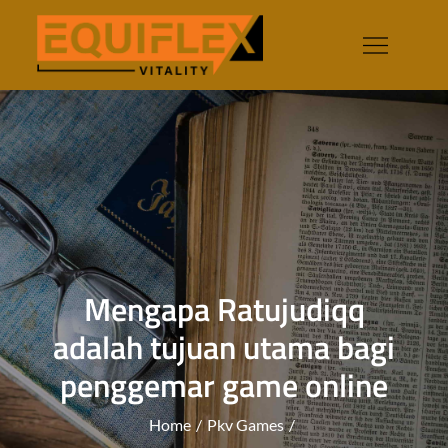
Skip
to
PKV Games:
content
Pengalaman
Bermain
Poker di Situs
Terbaik
Mengapa Ratujudiqq
adalah tujuan utama bagi
penggemar game online
Home
Pkv Games