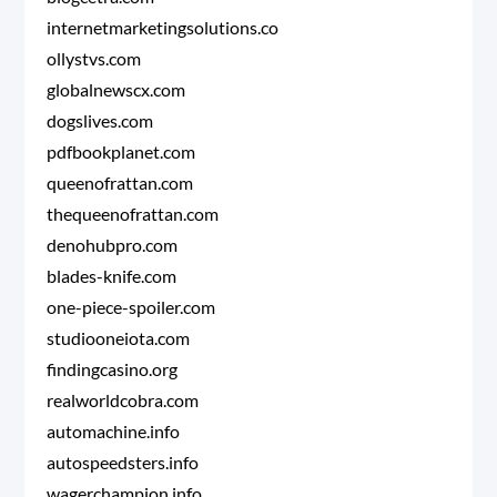
internetmarketingsolutions.co
ollystvs.com
globalnewscx.com
dogslives.com
pdfbookplanet.com
queenofrattan.com
thequeenofrattan.com
denohubpro.com
blades-knife.com
one-piece-spoiler.com
studiooneiota.com
findingcasino.org
realworldcobra.com
automachine.info
autospeedsters.info
wagerchampion.info