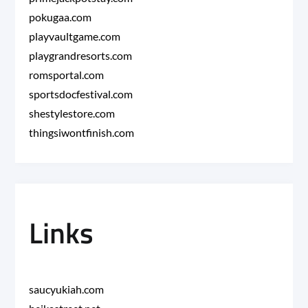
pokugaa.com
playvaultgame.com
playgrandresorts.com
romsportal.com
sportsdocfestival.com
shestylestore.com
thingsiwontfinish.com
Links
saucyukiah.com