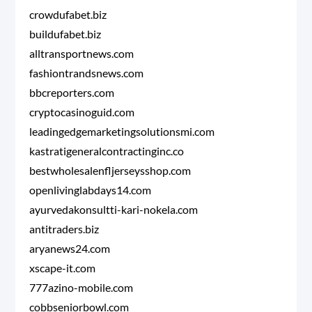
crowdufabet.biz
buildufabet.biz
alltransportnews.com
fashiontrandsnews.com
bbcreporters.com
cryptocasinoguid.com
leadingedgemarketingsolutionsmi.com
kastratigeneralcontractinginc.co
bestwholesalenfljerseysshop.com
openlivinglabdays14.com
ayurvedakonsultti-kari-nokela.com
antitraders.biz
aryanews24.com
xscape-it.com
777azino-mobile.com
cobbseniorbowl.com