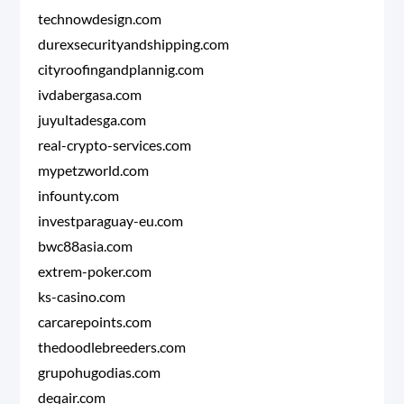
technowdesign.com
durexsecurityandshipping.com
cityroofingandplannig.com
ivdabergasa.com
juyultadesga.com
real-crypto-services.com
mypetzworld.com
infounty.com
investparaguay-eu.com
bwc88asia.com
extrem-poker.com
ks-casino.com
carcarepoints.com
thedoodlebreeders.com
grupohugodias.com
deqair.com