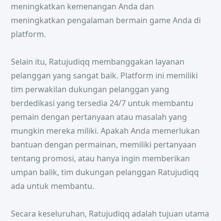
meningkatkan kemenangan Anda dan
meningkatkan pengalaman bermain game Anda di
platform.
Selain itu, Ratujudiqq membanggakan layanan
pelanggan yang sangat baik. Platform ini memiliki
tim perwakilan dukungan pelanggan yang
berdedikasi yang tersedia 24/7 untuk membantu
pemain dengan pertanyaan atau masalah yang
mungkin mereka miliki. Apakah Anda memerlukan
bantuan dengan permainan, memiliki pertanyaan
tentang promosi, atau hanya ingin memberikan
umpan balik, tim dukungan pelanggan Ratujudiqq
ada untuk membantu.
Secara keseluruhan, Ratujudiqq adalah tujuan utama