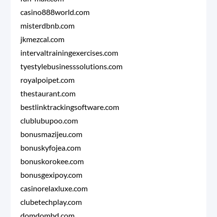
casino888world.com
misterdbnb.com
jkmezcal.com
intervaltrainingexercises.com
tyestylebusinesssolutions.com
royalpoipet.com
thestaurant.com
bestlinktrackingsoftware.com
clublubupoo.com
bonusmazijeu.com
bonuskyfojea.com
bonuskorokee.com
bonusgexipoy.com
casinorelaxluxe.com
clubetechplay.com
domdombd.com