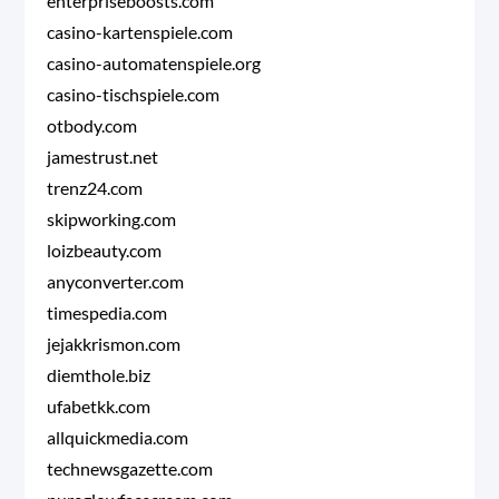
enterpriseboosts.com
casino-kartenspiele.com
casino-automatenspiele.org
casino-tischspiele.com
otbody.com
jamestrust.net
trenz24.com
skipworking.com
loizbeauty.com
anyconverter.com
timespedia.com
jejakkrismon.com
diemthole.biz
ufabetkk.com
allquickmedia.com
technewsgazette.com