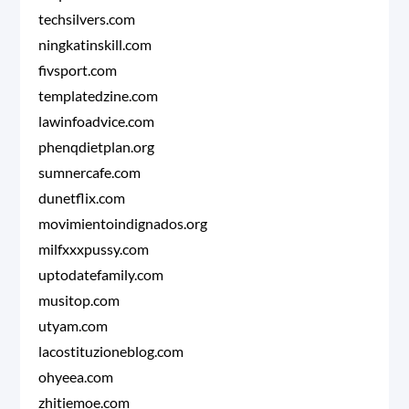
techsilvers.com
ningkatinskill.com
fivsport.com
templatedzine.com
lawinfoadvice.com
phenqdietplan.org
sumnercafe.com
dunetflix.com
movimientoindignados.org
milfxxxpussy.com
uptodatefamily.com
musitop.com
utyam.com
lacostituzioneblog.com
ohyeea.com
zhitiemoe.com