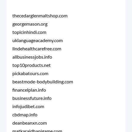
thecedarglenmaltshop.com
georgemason.org
topicinhindi.com
uklanguageacademy.com
lindehealthcarefree.com
allbusinessjobs.info
top10products.net
pickabatours.com
beastmode-bodybuilding.com
financelplan.info
businessfuture.info
infojudibet.com
cbdmap.info
deanbeanxn.com
matkarajdhanigame.com