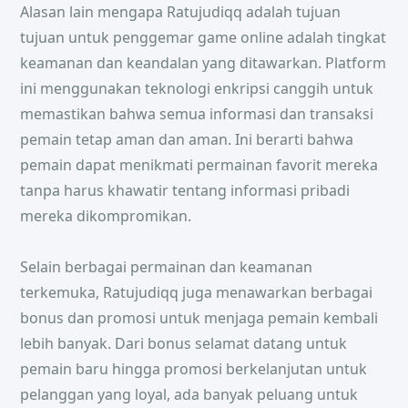
Alasan lain mengapa Ratujudiqq adalah tujuan
tujuan untuk penggemar game online adalah tingkat
keamanan dan keandalan yang ditawarkan. Platform
ini menggunakan teknologi enkripsi canggih untuk
memastikan bahwa semua informasi dan transaksi
pemain tetap aman dan aman. Ini berarti bahwa
pemain dapat menikmati permainan favorit mereka
tanpa harus khawatir tentang informasi pribadi
mereka dikompromikan.
Selain berbagai permainan dan keamanan
terkemuka, Ratujudiqq juga menawarkan berbagai
bonus dan promosi untuk menjaga pemain kembali
lebih banyak. Dari bonus selamat datang untuk
pemain baru hingga promosi berkelanjutan untuk
pelanggan yang loyal, ada banyak peluang untuk