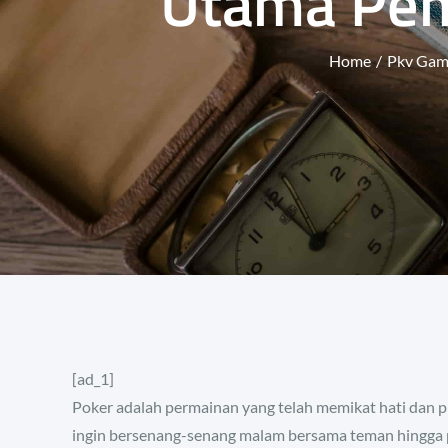
Utama Pem
Home
Pkv Gam
[ad_1]
Poker adalah permainan yang telah memikat hati dan pi
ingin bersenang-senang malam bersama teman hingga 