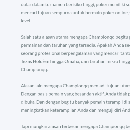
dolar dalam turnamen berisiko tinggi, poker memiliki 
mencari tujuan sempurna untuk bermain poker online, 
level.
Salah satu alasan utama mengapa Championqq ​​begitu 
permainan dan taruhan yang tersedia. Apakah Anda se
seorang profesional berpengalaman yang mencari tant
Texas Hold’em hingga Omaha, dari taruhan mikro hingga
Championqq.
Alasan lain mengapa Championqq ​​menjadi tujuan utam
Dengan basis pemain yang besar dan aktif, Anda tidak
dibuka. Dan dengan begitu banyak pemain terampil di s
meningkatkan keterampilan Anda dan menguji diri And
Tapi mungkin alasan terbesar mengapa Championqq ​​b