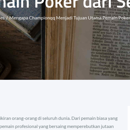
ain Poker dari S
es
Mengapa Championqq ​​Menjadi Tujuan Utama Pemain Poker 
kiran orang-orang di seluruh dunia. Dari pemain biasa yang
pemain profesional yang bersaing memperebutkan jutaan