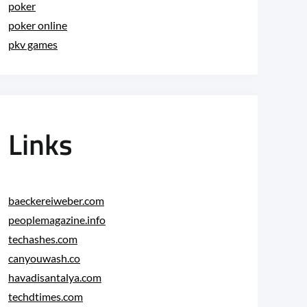
poker
poker online
pkv games
Links
baeckereiweber.com
peoplemagazine.info
techashes.com
canyouwash.co
havadisantalya.com
techdtimes.com