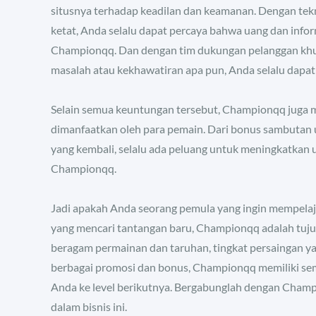
situsnya terhadap keadilan dan keamanan. Dengan tekno
ketat, Anda selalu dapat percaya bahwa uang dan info
Championqq. Dan dengan tim dukungan pelanggan khu
masalah atau kekhawatiran apa pun, Anda selalu dapa
Selain semua keuntungan tersebut, Championqq ​​jug
dimanfaatkan oleh para pemain. Dari bonus sambutan 
yang kembali, selalu ada peluang untuk meningkatka
Championqq.
Jadi apakah Anda seorang pemula yang ingin mempelaj
yang mencari tantangan baru, Championqq ​​adalah tuj
beragam permainan dan taruhan, tingkat persaingan ya
berbagai promosi dan bonus, Championqq ​​memiliki
Anda ke level berikutnya. Bergabunglah dengan Champio
dalam bisnis ini.