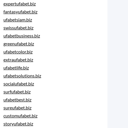
expertufabet.biz
fantasyufabet.biz
ufabetsiam.biz
swissufabet.biz
ufabetbusiness.biz
greenufabet.biz
ufabetcolor.biz
extraufabet.biz
ufabetlife.biz
ufabetsolutions.biz
socialufabet.biz
surfufabet.biz
ufabetbest.biz
sureufabet.biz
customufabet.biz
storyufabet.biz