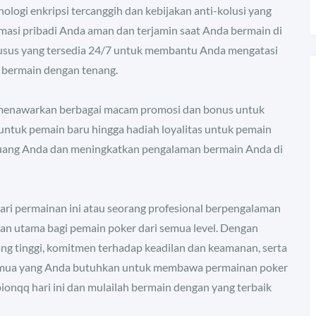
logi enkripsi tercanggih dan kebijakan anti-kolusi yang
rmasi pribadi Anda aman dan terjamin saat Anda bermain di
sus yang tersedia 24/7 untuk membantu Anda mengatasi
t bermain dengan tenang.
a menawarkan berbagai macam promosi dan bonus untuk
untuk pemain baru hingga hadiah loyalitas untuk pemain
n uang Anda dan meningkatkan pengalaman bermain Anda di
ari permainan ini atau seorang profesional berpengalaman
uan utama bagi pemain poker dari semua level. Dengan
ng tinggi, komitmen terhadap keadilan dan keamanan, serta
 semua yang Anda butuhkan untuk membawa permainan poker
nqq ​​hari ini dan mulailah bermain dengan yang terbaik