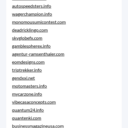
autospeedsters.info
wagerchampion.info
monomousumicontest.com
deadricklingo.com
skyglobefx.com
gamblespherex.info
agentur-ramsenthaler.com
eomdesigns.com
triptrekker.info
gendxxi.net
motomasters.info
mycarzone.info
vibecasaconcepts.com
quantum24.info
quantenki.com
businessmagazineusa.com