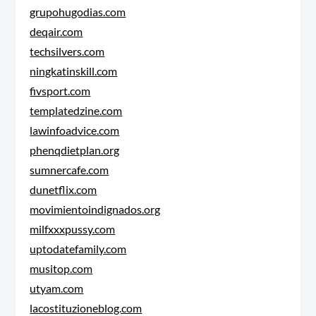
grupohugodias.com
deqair.com
techsilvers.com
ningkatinskill.com
fivsport.com
templatedzine.com
lawinfoadvice.com
phenqdietplan.org
sumnercafe.com
dunetflix.com
movimientoindignados.org
milfxxxpussy.com
uptodatefamily.com
musitop.com
utyam.com
lacostituzioneblog.com