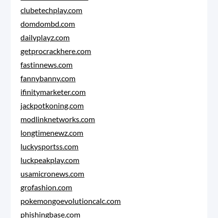
clubetechplay.com
domdombd.com
dailyplayz.com
getprocrackhere.com
fastinnews.com
fannybanny.com
ifinitymarketer.com
jackpotkoning.com
modlinknetworks.com
longtimenewz.com
luckysportss.com
luckpeakplay.com
usamicronews.com
grofashion.com
pokemongoevolutioncalc.com
phishingbase.com