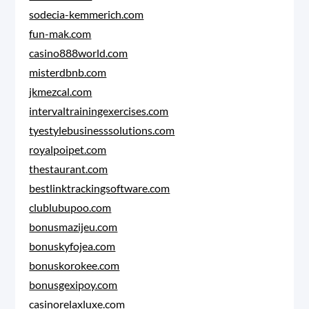
sodecia-kemmerich.com
fun-mak.com
casino888world.com
misterdbnb.com
jkmezcal.com
intervaltrainingexercises.com
tyestylebusinesssolutions.com
royalpoipet.com
thestaurant.com
bestlinktrackingsoftware.com
clublubupoo.com
bonusmazijeu.com
bonuskyfojea.com
bonuskorokee.com
bonusgexipoy.com
casinorelaxluxe.com