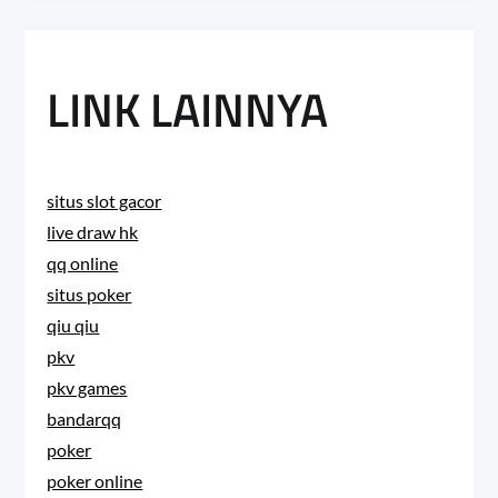
LINK LAINNYA
situs slot gacor
live draw hk
qq online
situs poker
qiu qiu
pkv
pkv games
bandarqq
poker
poker online