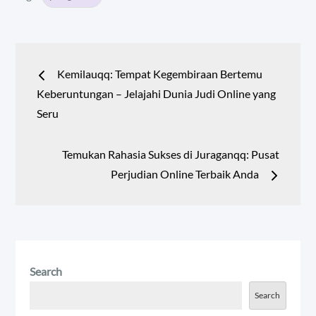
Post
Kemilauqq: Tempat Kegembiraan Bertemu
navigation
Keberuntungan – Jelajahi Dunia Judi Online yang
Seru
Temukan Rahasia Sukses di Juraganqq: Pusat
Perjudian Online Terbaik Anda
Search
Search