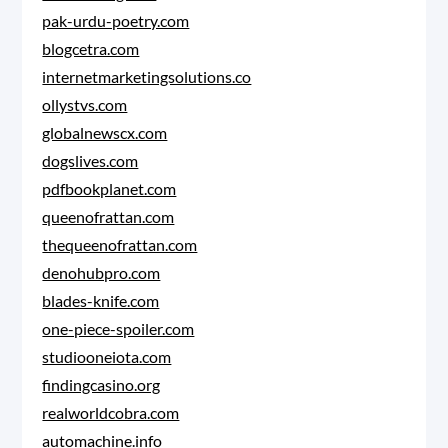
pak-urdu-poetry.com
blogcetra.com
internetmarketingsolutions.co
ollystvs.com
globalnewscx.com
dogslives.com
pdfbookplanet.com
queenofrattan.com
thequeenofrattan.com
denohubpro.com
blades-knife.com
one-piece-spoiler.com
studiooneiota.com
findingcasino.org
realworldcobra.com
automachine.info