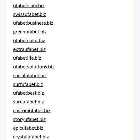
ufabetsiam.biz
swissufabet.biz
ufabetbusiness.biz
greenufabet.biz
ufabetcolor.biz
extraufabet.biz
ufabetlife.biz
ufabetsolutions.biz
socialufabet.biz
surfufabet.biz
ufabetbest.biz
sureufabet.biz
customufabet.biz
storyufabet.biz
epicufabet.biz
crystalufabet.biz