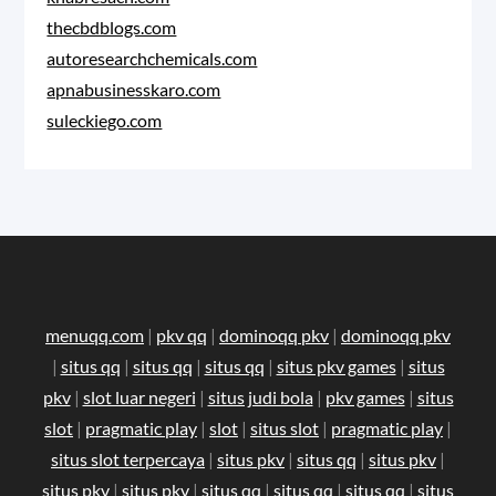
thecbdblogs.com
autoresearchchemicals.com
apnabusinesskaro.com
suleckiego.com
menuqq.com
|
pkv qq
|
dominoqq pkv
|
dominoqq pkv
|
situs qq
|
situs qq
|
situs qq
|
situs pkv games
|
situs
pkv
|
slot luar negeri
|
situs judi bola
|
pkv games
|
situs
slot
|
pragmatic play
|
slot
|
situs slot
|
pragmatic play
|
situs slot terpercaya
|
situs pkv
|
situs qq
|
situs pkv
|
situs pkv
|
situs pkv
|
situs qq
|
situs qq
|
situs qq
|
situs