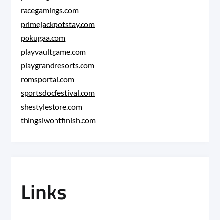
racegamings.com
primejackpotstay.com
pokugaa.com
playvaultgame.com
playgrandresorts.com
romsportal.com
sportsdocfestival.com
shestylestore.com
thingsiwontfinish.com
Links