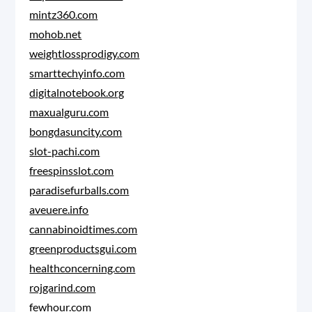
mintz360.com
mohob.net
weightlossprodigy.com
smarttechyinfo.com
digitalnotebook.org
maxualguru.com
bongdasuncity.com
slot-pachi.com
freespinsslot.com
paradisefurballs.com
aveuere.info
cannabinoidtimes.com
greenproductsgui.com
healthconcerning.com
rojgarind.com
fewhour.com