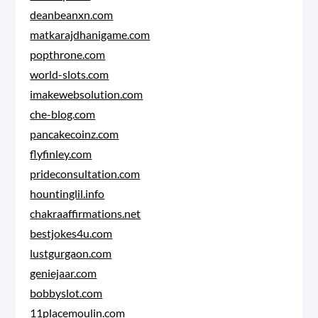
deanbeanxn.com
matkarajdhanigame.com
popthrone.com
world-slots.com
imakewebsolution.com
che-blog.com
pancakecoinz.com
flyfinley.com
prideconsultation.com
hountinglil.info
chakraaffirmations.net
bestjokes4u.com
lustgurgaon.com
geniejaar.com
bobbyslot.com
11placemoulin.com