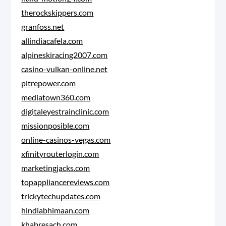
therockskippers.com
granfoss.net
allindiacafela.com
alpineskiracing2007.com
casino-vulkan-online.net
pitrepower.com
mediatown360.com
digitaleyestrainclinic.com
missionposible.com
online-casinos-vegas.com
xfinityrouterlogin.com
marketingjacks.com
topappliancereviews.com
trickytechupdates.com
hindiabhimaan.com
khabresach.com