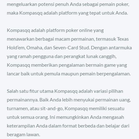
mengeluarkan potensi penuh Anda sebagai pemain poker,
maka Kompasqq adalah platform yang tepat untuk Anda.
Kompasqq adalah platform poker online yang
menawarkan berbagai macam permainan, termasuk Texas
Hold’em, Omaha, dan Seven-Card Stud. Dengan antarmuka
yang ramah pengguna dan perangkat lunak canggih,
Kompasqq memberikan pengalaman bermain game yang
lancar baik untuk pemula maupun pemain berpengalaman.
Salah satu fitur utama Kompasqq adalah variasi pilihan
permainannya. Baik Anda lebih menyukai permainan uang,
turnamen, atau sit-and-go, Kompasqq memiliki sesuatu
untuk semua orang. Ini memungkinkan Anda mengasah
keterampilan Anda dalam format berbeda dan belajar dari
beragam lawan.