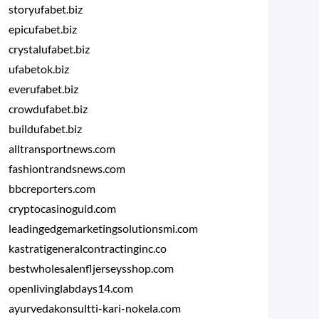
storyufabet.biz
epicufabet.biz
crystalufabet.biz
ufabetok.biz
everufabet.biz
crowdufabet.biz
buildufabet.biz
alltransportnews.com
fashiontrandsnews.com
bbcreporters.com
cryptocasinoguid.com
leadingedgemarketingsolutionsmi.com
kastratigeneralcontractinginc.co
bestwholesalenfljerseysshop.com
openlivinglabdays14.com
ayurvedakonsultti-kari-nokela.com