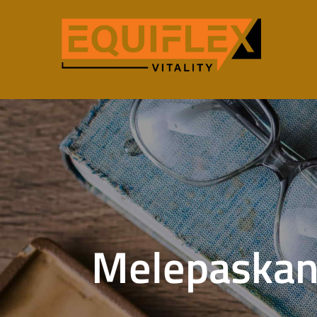
Skip
to
content
PKV
Melepaskan