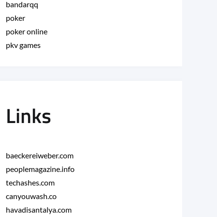
bandarqq
poker
poker online
pkv games
Links
baeckereiweber.com
peoplemagazine.info
techashes.com
canyouwash.co
havadisantalya.com