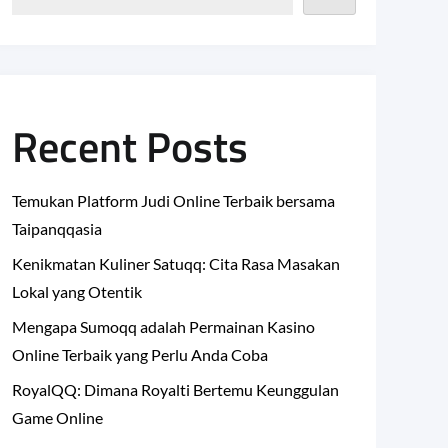
Recent Posts
Temukan Platform Judi Online Terbaik bersama
Taipanqqasia
Kenikmatan Kuliner Satuqq: Cita Rasa Masakan
Lokal yang Otentik
Mengapa Sumoqq adalah Permainan Kasino
Online Terbaik yang Perlu Anda Coba
RoyalQQ: Dimana Royalti Bertemu Keunggulan
Game Online