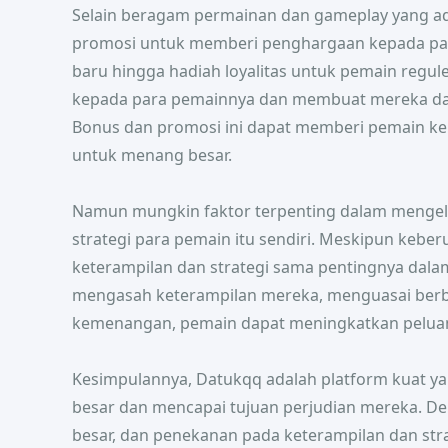
Selain beragam permainan dan gameplay yang ad
promosi untuk memberi penghargaan kepada pa
baru hingga hadiah loyalitas untuk pemain regul
kepada para pemainnya dan membuat mereka dat
Bonus dan promosi ini dapat memberi pemain k
untuk menang besar.
Namun mungkin faktor terpenting dalam mengel
strategi para pemain itu sendiri. Meskipun kebe
keterampilan dan strategi sama pentingnya da
mengasah keterampilan mereka, menguasai berba
kemenangan, pemain dapat meningkatkan pelua
Kesimpulannya, Datukqq adalah platform kuat 
besar dan mencapai tujuan perjudian mereka. D
besar, dan penekanan pada keterampilan dan str