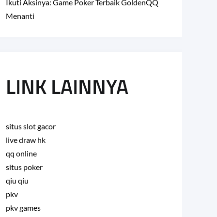
Ikuti Aksinya: Game Poker Terbaik GoldenQQ
Menanti
LINK LAINNYA
situs slot gacor
live draw hk
qq online
situs poker
qiu qiu
pkv
pkv games