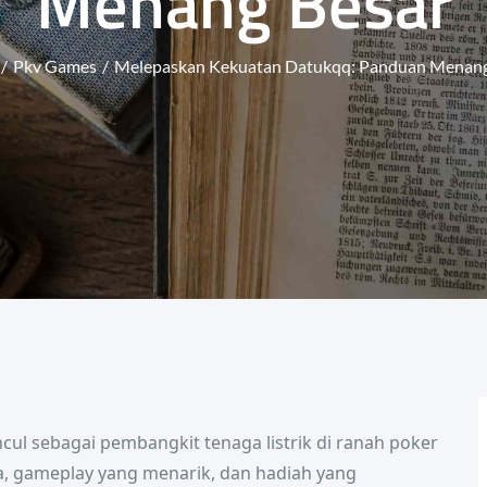
Menang Besar
Pkv Games
Melepaskan Kekuatan Datukqq: Panduan Menang
cul sebagai pembangkit tenaga listrik di ranah poker
, gameplay yang menarik, dan hadiah yang