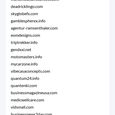
deadricklingo.com
skyglobefx.com
gamblespherex.info
agentur-ramsenthaler.com
eomdesigns.com
triptrekker.info
gendxxi.net
motomasters.info
mycarzone.info
vibecasaconcepts.com
quantum24.info
quantenki.com
businessmagazineusa.com
medicwellcare.com
vidsmall.com
businessnews2day.com