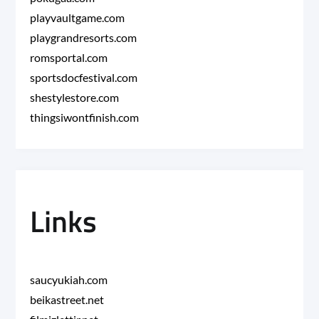
playvaultgame.com
playgrandresorts.com
romsportal.com
sportsdocfestival.com
shestylestore.com
thingsiwontfinish.com
Links
saucyukiah.com
beikastreet.net