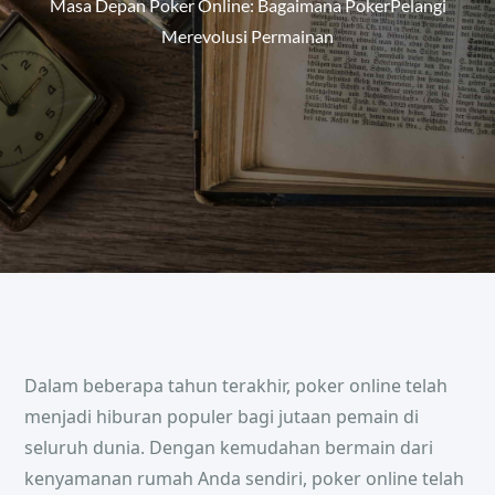
Masa Depan Poker Online: Bagaimana PokerPelangi
Merevolusi Permainan
Dalam beberapa tahun terakhir, poker online telah
menjadi hiburan populer bagi jutaan pemain di
seluruh dunia. Dengan kemudahan bermain dari
kenyamanan rumah Anda sendiri, poker online telah