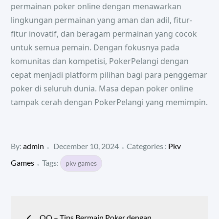
permainan poker online dengan menawarkan
lingkungan permainan yang aman dan adil, fitur-
fitur inovatif, dan beragam permainan yang cocok
untuk semua pemain. Dengan fokusnya pada
komunitas dan kompetisi, PokerPelangi dengan
cepat menjadi platform pilihan bagi para penggemar
poker di seluruh dunia. Masa depan poker online
tampak cerah dengan PokerPelangi yang memimpin.
Posted
Categories
By:
admin
December 10, 2024
Categories :
Pkv
:
on
Games
Tags:
pkv games
Post
QQ – Tips Bermain Poker dengan