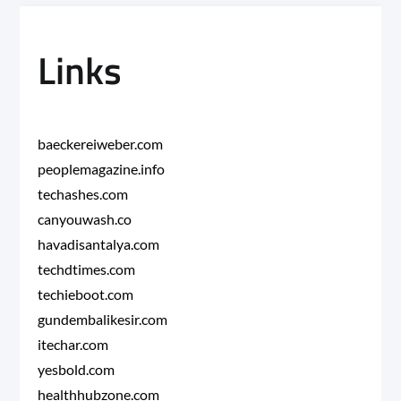
Links
baeckereiweber.com
peoplemagazine.info
techashes.com
canyouwash.co
havadisantalya.com
techdtimes.com
techieboot.com
gundembalikesir.com
itechar.com
yesbold.com
healthhubzone.com