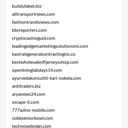
buildufabet.biz
alltransportnews.com
fashiontrandsnews.com
bbcreporters.com
cryptocasinoguid.com
leadingedgemarketingsolutionsmi.com
kastratigeneralcontractinginc.co
bestwholesalenfljerseysshop.com
openlivinglabdays14.com
ayurvedakonsultti-kari-nokela.com
antitraders.biz
aryanews24.com
xscape-it.com
777azino-mobile.com
cobbseniorbowl.com
technowdesign.com