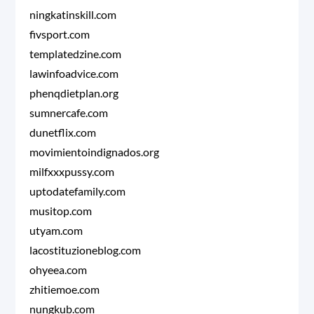
ningkatinskill.com
fivsport.com
templatedzine.com
lawinfoadvice.com
phenqdietplan.org
sumnercafe.com
dunetflix.com
movimientoindignados.org
milfxxxpussy.com
uptodatefamily.com
musitop.com
utyam.com
lacostituzioneblog.com
ohyeea.com
zhitiemoe.com
nungkub.com