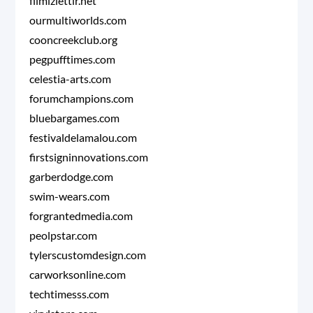
filmizlettir.net
ourmultiworlds.com
cooncreekclub.org
pegpufftimes.com
celestia-arts.com
forumchampions.com
bluebargames.com
festivaldelamalou.com
firstsigninnovations.com
garberdodge.com
swim-wears.com
forgrantedmedia.com
peolpstar.com
tylerscustomdesign.com
carworksonline.com
techtimesss.com