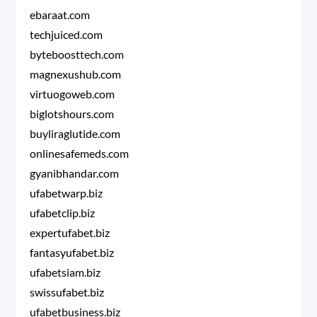
ebaraat.com
techjuiced.com
byteboosttech.com
magnexushub.com
virtuogoweb.com
biglotshours.com
buyliraglutide.com
onlinesafemeds.com
gyanibhandar.com
ufabetwarp.biz
ufabetclip.biz
expertufabet.biz
fantasyufabet.biz
ufabetsiam.biz
swissufabet.biz
ufabetbusiness.biz