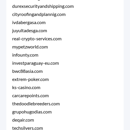
durexsecurityandshipping.com
cityroofingandplannig.com
ivdabergasa.com
juyultadesga.com
real-crypto-services.com
mypetzworld.com
infounty.com
investparaguay-eu.com
bwc88asia.com
extrem-poker.com
ks-casino.com
carcarepoints.com
thedoodlebreeders.com
grupohugodias.com
deqair.com
techsilvers.com