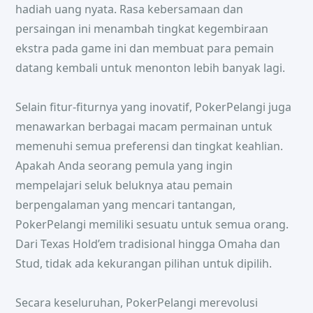
hadiah uang nyata. Rasa kebersamaan dan
persaingan ini menambah tingkat kegembiraan
ekstra pada game ini dan membuat para pemain
datang kembali untuk menonton lebih banyak lagi.
Selain fitur-fiturnya yang inovatif, PokerPelangi juga
menawarkan berbagai macam permainan untuk
memenuhi semua preferensi dan tingkat keahlian.
Apakah Anda seorang pemula yang ingin
mempelajari seluk beluknya atau pemain
berpengalaman yang mencari tantangan,
PokerPelangi memiliki sesuatu untuk semua orang.
Dari Texas Hold’em tradisional hingga Omaha dan
Stud, tidak ada kekurangan pilihan untuk dipilih.
Secara keseluruhan, PokerPelangi merevolusi