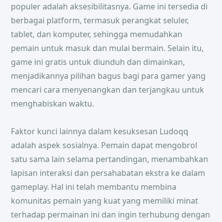
populer adalah aksesibilitasnya. Game ini tersedia di
berbagai platform, termasuk perangkat seluler,
tablet, dan komputer, sehingga memudahkan
pemain untuk masuk dan mulai bermain. Selain itu,
game ini gratis untuk diunduh dan dimainkan,
menjadikannya pilihan bagus bagi para gamer yang
mencari cara menyenangkan dan terjangkau untuk
menghabiskan waktu.
Faktor kunci lainnya dalam kesuksesan Ludoqq
adalah aspek sosialnya. Pemain dapat mengobrol
satu sama lain selama pertandingan, menambahkan
lapisan interaksi dan persahabatan ekstra ke dalam
gameplay. Hal ini telah membantu membina
komunitas pemain yang kuat yang memiliki minat
terhadap permainan ini dan ingin terhubung dengan