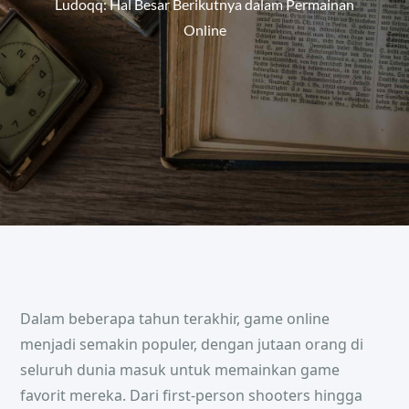
Ludoqq: Hal Besar Berikutnya dalam Permainan
Online
Dalam beberapa tahun terakhir, game online
menjadi semakin populer, dengan jutaan orang di
seluruh dunia masuk untuk memainkan game
favorit mereka. Dari first-person shooters hingga