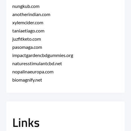
nungkub.com
anotherindian.com
xylemcider.com
taniaetiago.com
juzfitketo.com
pasomaga.com
impactgardencbdgummies.org
naturesstimulantcbd.net
nopalinaeuropa.com
biomagnify.net
Links