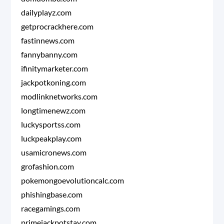
dailyplayz.com
getprocrackhere.com
fastinnews.com
fannybanny.com
ifinitymarketer.com
jackpotkoning.com
modlinknetworks.com
longtimenewz.com
luckysportss.com
luckpeakplay.com
usamicronews.com
grofashion.com
pokemongoevolutioncalc.com
phishingbase.com
racegamings.com
primejackpotstay.com