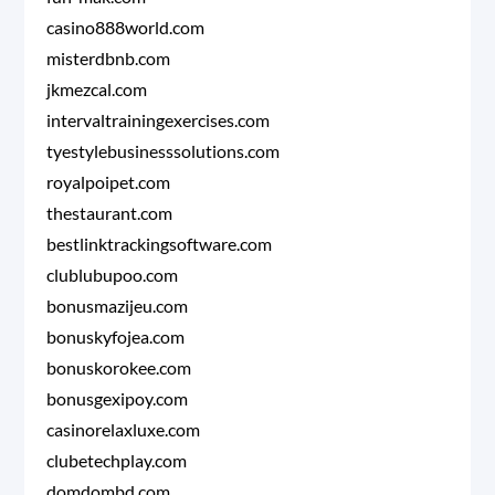
casino888world.com
misterdbnb.com
jkmezcal.com
intervaltrainingexercises.com
tyestylebusinesssolutions.com
royalpoipet.com
thestaurant.com
bestlinktrackingsoftware.com
clublubupoo.com
bonusmazijeu.com
bonuskyfojea.com
bonuskorokee.com
bonusgexipoy.com
casinorelaxluxe.com
clubetechplay.com
domdombd.com