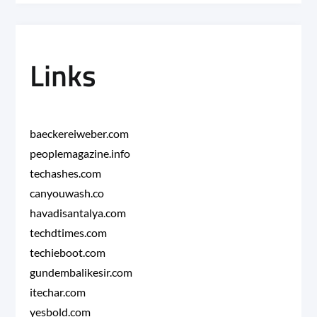
Links
baeckereiweber.com
peoplemagazine.info
techashes.com
canyouwash.co
havadisantalya.com
techdtimes.com
techieboot.com
gundembalikesir.com
itechar.com
yesbold.com