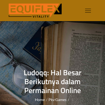
Skip
to
PKV Games:
content
Pengalaman
Bermain
Poker di Situs
Terbaik
Ludoqq: Hal Besar
Berikutnya dalam
Permainan Online
Home
Pkv Games