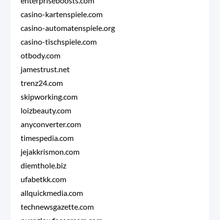
enterpriseboosts.com
casino-kartenspiele.com
casino-automatenspiele.org
casino-tischspiele.com
otbody.com
jamestrust.net
trenz24.com
skipworking.com
loizbeauty.com
anyconverter.com
timespedia.com
jejakkrismon.com
diemthole.biz
ufabetkk.com
allquickmedia.com
technewsgazette.com