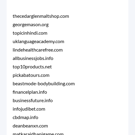
thecedarglenmaltshop.com
georgemason.org
topicinhindi.com
uklanguageacademy.com
lindehealthcarefree.com
allbusinessjobs.info
top10products.net
pickabatours.com
beastmode-bodybuilding.com
financelplan.info
businessfuture.info
infojudibet.com
cbdmap.info
deanbeanxn.com
matkarajdhanigame.com