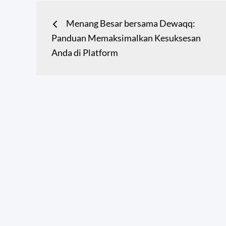
Post
Menang Besar bersama Dewaqq:
navigation
Panduan Memaksimalkan Kesuksesan
Anda di Platform