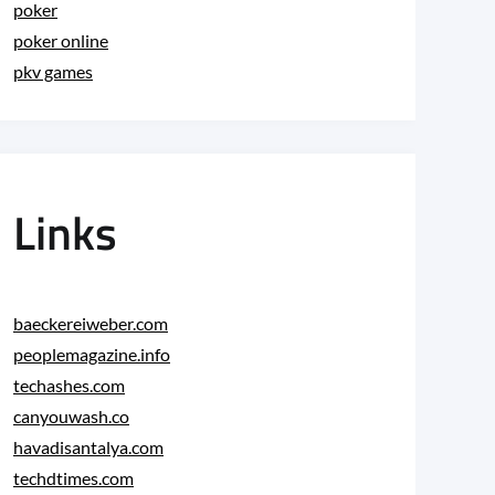
poker
poker online
pkv games
Links
baeckereiweber.com
peoplemagazine.info
techashes.com
canyouwash.co
havadisantalya.com
techdtimes.com