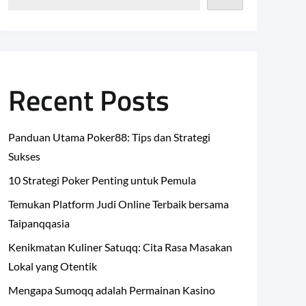
Recent Posts
Panduan Utama Poker88: Tips dan Strategi
Sukses
10 Strategi Poker Penting untuk Pemula
Temukan Platform Judi Online Terbaik bersama
Taipanqqasia
Kenikmatan Kuliner Satuqq: Cita Rasa Masakan
Lokal yang Otentik
Mengapa Sumoqq adalah Permainan Kasino