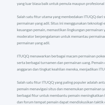
yang luar biasa baik untuk pemula maupun profesiona
Salah satu fitur utama yang membedakan ITUQQ dari s
permainan yang adil. Situs ini menggunakan teknologi 
keuangan pemain, memastikan lingkungan permainan y
moderator berpengalaman untuk memantau permaina
permainan yang adil.
ITUQQ menawarkan berbagai macam permainan poker, 
serta berbagai turnamen dan permainan uang. Pemain 
anggaran dan tingkat keahlian mereka, menjadikan ITU
Salah satu fitur ITUQQ yang paling populer adalah 
pemain menavigasi situs dan menemukan permainan yan
berbagai fitur untuk membantu pemain meningkatkan ke
dan forum tempat pemain dapat mendiskusikan taktik d