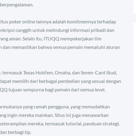
l berpengalaman.
itus poker online lainnya adalah komitmennya terhadap
enkripsi canggih untuk melindungi informasi pribadi dan
ang aman. Selain itu, ITUQQ mempekerjakan tim
n dan memastikan bahwa semua pemain mematuhi aturan
termasuk Texas Hold’em, Omaha, dan Seven-Card Stud,
dapat memilih dari berbagai pembelian yang sesuai dengan
QQ tujuan sempurna bagi pemain dari semua level.
antarmukanya yang ramah pengguna, yang memudahkan
g ingin mereka mainkan. Situs ini juga menawarkan
terampilan mereka, termasuk tutorial, panduan strategi,
an berbagi tip.