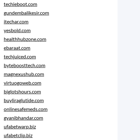
techieboot.com
gundembalikesir.com
itechar.com
yesbold.com
healthhubzone.com
ebaraat.com
techjuiced.com
byteboosttech.com
magnexushub.com
virtuogoweb.com
biglotshours.com
buyliraglutide.com
onlinesafemeds.com
gyanibhandar.com
ufabetwarp.biz
ufabetclip.biz