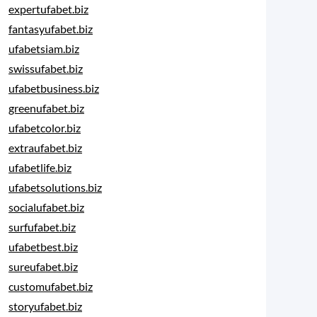
expertufabet.biz
fantasyufabet.biz
ufabetsiam.biz
swissufabet.biz
ufabetbusiness.biz
greenufabet.biz
ufabetcolor.biz
extraufabet.biz
ufabetlife.biz
ufabetsolutions.biz
socialufabet.biz
surfufabet.biz
ufabetbest.biz
sureufabet.biz
customufabet.biz
storyufabet.biz