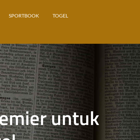
SPORTBOOK
TOGEL
er di Situs Terbaik
remier untuk