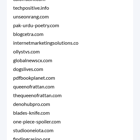
techpositive.info
unseonrang.com
pak-urdu-poetry.com
blogcetra.com
internetmarketingsolutions.co
ollystvs.com
globalnewscx.com
dogslives.com
pdfbookplanet.com
queenofrattan.com
thequeenofrattan.com
denohubpro.com
blades-knife.com
one-piece-spoiler.com
studiooneiota.com
findingcasino.org