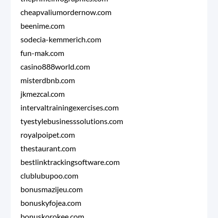
cheapvaliumordernow.com
beenime.com
sodecia-kemmerich.com
fun-mak.com
casino888world.com
misterdbnb.com
jkmezcal.com
intervaltrainingexercises.com
tyestylebusinesssolutions.com
royalpoipet.com
thestaurant.com
bestlinktrackingsoftware.com
clublubupoo.com
bonusmazijeu.com
bonuskyfojea.com
bonuskorokee.com