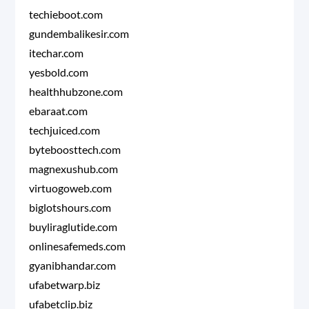
techieboot.com
gundembalikesir.com
itechar.com
yesbold.com
healthhubzone.com
ebaraat.com
techjuiced.com
byteboosttech.com
magnexushub.com
virtuogoweb.com
biglotshours.com
buyliraglutide.com
onlinesafemeds.com
gyanibhandar.com
ufabetwarp.biz
ufabetclip.biz