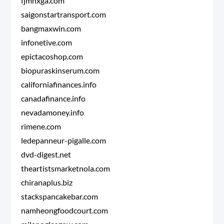
fjmnxga.com
saigonstartransport.com
bangmaxwin.com
infonetive.com
epictacoshop.com
biopuraskinserum.com
californiafinances.info
canadafinance.info
nevadamoney.info
rimene.com
ledepanneur-pigalle.com
dvd-digest.net
theartistsmarketnola.com
chiranaplus.biz
stackspancakebar.com
namheongfoodcourt.com