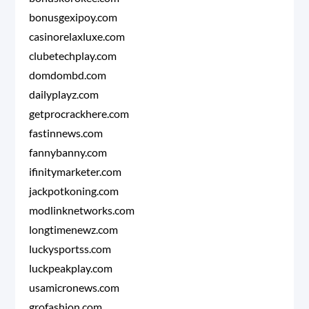
bonusgexipoy.com
casinorelaxluxe.com
clubetechplay.com
domdombd.com
dailyplayz.com
getprocrackhere.com
fastinnews.com
fannybanny.com
ifinitymarketer.com
jackpotkoning.com
modlinknetworks.com
longtimenewz.com
luckysportss.com
luckpeakplay.com
usamicronews.com
grofashion.com