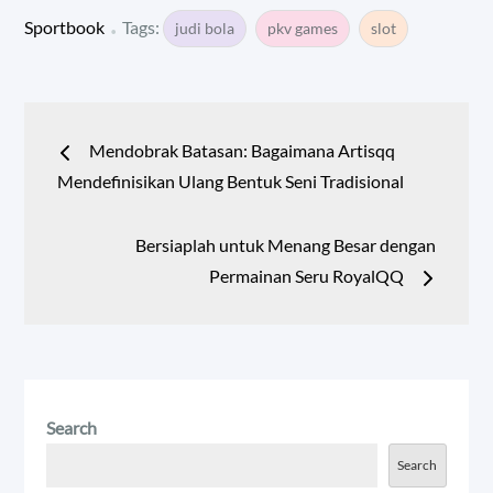
:
on
Sportbook
Tags:
judi bola
pkv games
slot
Post
Mendobrak Batasan: Bagaimana Artisqq
navigation
Mendefinisikan Ulang Bentuk Seni Tradisional
Bersiaplah untuk Menang Besar dengan
Permainan Seru RoyalQQ
Search
Search