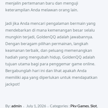
menjalin pertemanan baru dan menguji
keterampilan Anda melawan orang lain.
Jadi jika Anda mencari pengalaman bermain yang
mendebarkan di mana kemenangan besar selalu
mungkin terjadi, GoldenQQ adalah jawabannya.
Dengan beragam pilihan permainan, langkah
keamanan terbaik, dan peluang memenangkan
hadiah yang mengubah hidup, GoldenQQ adalah
tujuan utama bagi para penggemar game online.
Bergabunglah hari ini dan lihat apakah Anda
memiliki apa yang diperlukan untuk mendapatkan
jackpot!
Posted
Categories
By:
admin
July 1, 2026
Categories :
Pkv Games
,
Slot
,