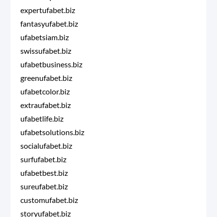
expertufabet.biz
fantasyufabet.biz
ufabetsiam.biz
swissufabet.biz
ufabetbusiness.biz
greenufabet.biz
ufabetcolor.biz
extraufabet.biz
ufabetlife.biz
ufabetsolutions.biz
socialufabet.biz
surfufabet.biz
ufabetbest.biz
sureufabet.biz
customufabet.biz
storyufabet.biz