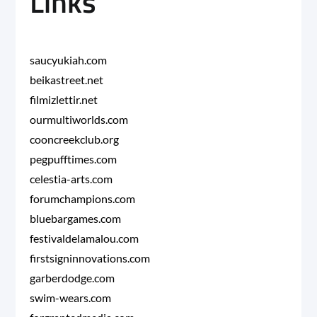
Links
saucyukiah.com
beikastreet.net
filmizlettir.net
ourmultiworlds.com
cooncreekclub.org
pegpufftimes.com
celestia-arts.com
forumchampions.com
bluebargames.com
festivaldelamalou.com
firstsigninnovations.com
garberdodge.com
swim-wears.com