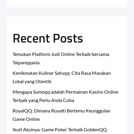
Recent Posts
Temukan Platform Judi Online Terbaik bersama
Taipanqqasia
Kenikmatan Kuliner Satuqq: Cita Rasa Masakan
Lokal yang Otentik
Mengapa Sumoqq adalah Permainan Kasino Online
Terbaik yang Perlu Anda Coba
RoyalQQ: Dimana Royalti Bertemu Keunggulan
Game Online
Ikuti Aksinya: Game Poker Terbaik GoldenQQ