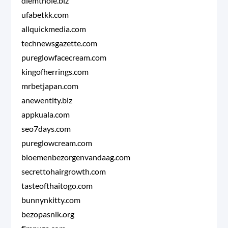
diemthole.biz
ufabetkk.com
allquickmedia.com
technewsgazette.com
pureglowfacecream.com
kingofherrings.com
mrbetjapan.com
anewentity.biz
appkuala.com
seo7days.com
pureglowcream.com
bloemenbezorgenvandaag.com
secrettohairgrowth.com
tasteofthaitogo.com
bunnynkitty.com
bezopasnik.org