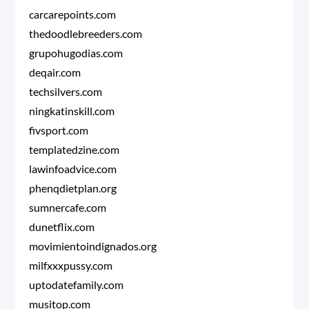
carcarepoints.com
thedoodlebreeders.com
grupohugodias.com
deqair.com
techsilvers.com
ningkatinskill.com
fivsport.com
templatedzine.com
lawinfoadvice.com
phenqdietplan.org
sumnercafe.com
dunetflix.com
movimientoindignados.org
milfxxxpussy.com
uptodatefamily.com
musitop.com