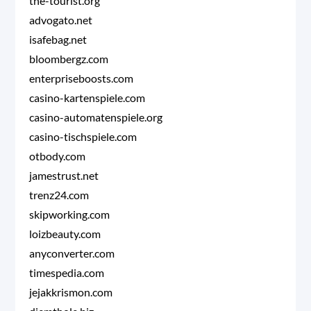
the-tourist.org
advogato.net
isafebag.net
bloombergz.com
enterpriseboosts.com
casino-kartenspiele.com
casino-automatenspiele.org
casino-tischspiele.com
otbody.com
jamestrust.net
trenz24.com
skipworking.com
loizbeauty.com
anyconverter.com
timespedia.com
jejakkrismon.com