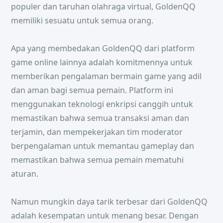
populer dan taruhan olahraga virtual, GoldenQQ
memiliki sesuatu untuk semua orang.
Apa yang membedakan GoldenQQ dari platform
game online lainnya adalah komitmennya untuk
memberikan pengalaman bermain game yang adil
dan aman bagi semua pemain. Platform ini
menggunakan teknologi enkripsi canggih untuk
memastikan bahwa semua transaksi aman dan
terjamin, dan mempekerjakan tim moderator
berpengalaman untuk memantau gameplay dan
memastikan bahwa semua pemain mematuhi
aturan.
Namun mungkin daya tarik terbesar dari GoldenQQ
adalah kesempatan untuk menang besar. Dengan