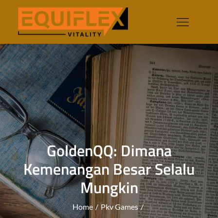
Skip
to
PKV Games:
content
Pengalaman
Bermain
Poker di Situs
Terbaik
GoldenQQ: Dimana
Kemenangan Besar Selalu
Mungkin
Home
Pkv Games