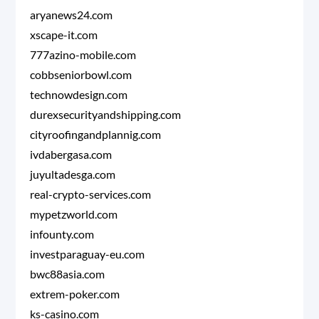
aryanews24.com
xscape-it.com
777azino-mobile.com
cobbseniorbowl.com
technowdesign.com
durexsecurityandshipping.com
cityroofingandplannig.com
ivdabergasa.com
juyultadesga.com
real-crypto-services.com
mypetzworld.com
infounty.com
investparaguay-eu.com
bwc88asia.com
extrem-poker.com
ks-casino.com