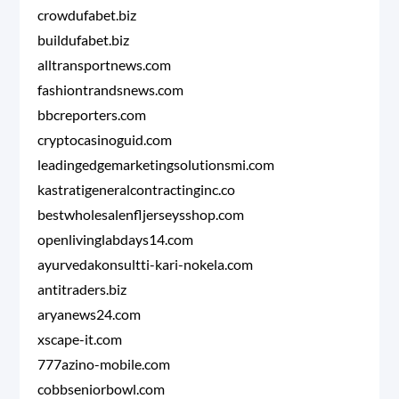
crowdufabet.biz
buildufabet.biz
alltransportnews.com
fashiontrandsnews.com
bbcreporters.com
cryptocasinoguid.com
leadingedgemarketingsolutionsmi.com
kastratigeneralcontractinginc.co
bestwholesalenfljerseysshop.com
openlivinglabdays14.com
ayurvedakonsultti-kari-nokela.com
antitraders.biz
aryanews24.com
xscape-it.com
777azino-mobile.com
cobbseniorbowl.com