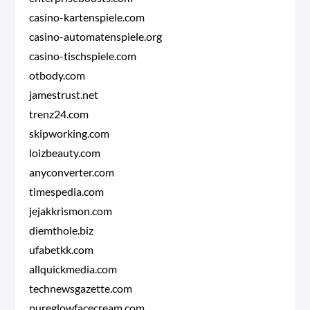
casino-kartenspiele.com
casino-automatenspiele.org
casino-tischspiele.com
otbody.com
jamestrust.net
trenz24.com
skipworking.com
loizbeauty.com
anyconverter.com
timespedia.com
jejakkrismon.com
diemthole.biz
ufabetkk.com
allquickmedia.com
technewsgazette.com
pureglowfacecream.com