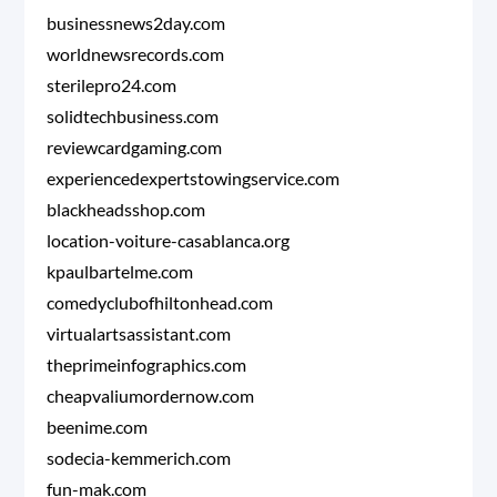
businessnews2day.com
worldnewsrecords.com
sterilepro24.com
solidtechbusiness.com
reviewcardgaming.com
experiencedexpertstowingservice.com
blackheadsshop.com
location-voiture-casablanca.org
kpaulbartelme.com
comedyclubofhiltonhead.com
virtualartsassistant.com
theprimeinfographics.com
cheapvaliumordernow.com
beenime.com
sodecia-kemmerich.com
fun-mak.com