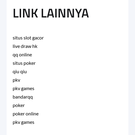
LINK LAINNYA
situs slot gacor
live draw hk
qq online
situs poker
qiu qiu
pkv
pkv games
bandarqq
poker
poker online
pkv games