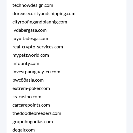
technowdesign.com
durexsecurityandshipping.com
cityroofingandplannig.com
ivdabergasa.com
juyultadesga.com
real-crypto-services.com
mypetzworld.com
infounty.com
investparaguay-eu.com
bwc88asia.com
extrem-poker.com
ks-casino.com
carcarepoints.com
thedoodlebreeders.com
grupohugodias.com
deqair.com