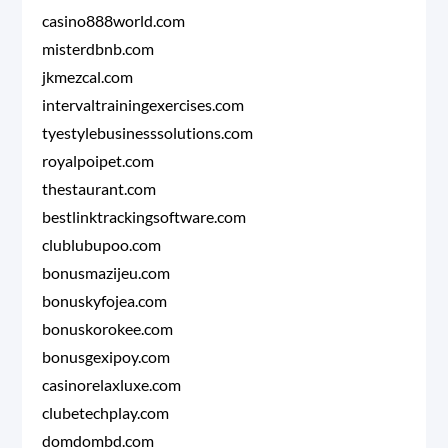
casino888world.com
misterdbnb.com
jkmezcal.com
intervaltrainingexercises.com
tyestylebusinesssolutions.com
royalpoipet.com
thestaurant.com
bestlinktrackingsoftware.com
clublubupoo.com
bonusmazijeu.com
bonuskyfojea.com
bonuskorokee.com
bonusgexipoy.com
casinorelaxluxe.com
clubetechplay.com
domdombd.com