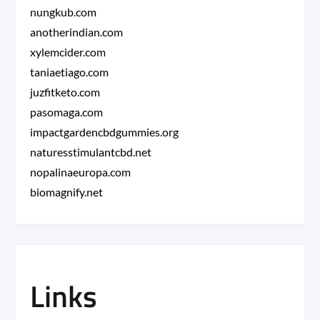
nungkub.com
anotherindian.com
xylemcider.com
taniaetiago.com
juzfitketo.com
pasomaga.com
impactgardencbdgummies.org
naturesstimulantcbd.net
nopalinaeuropa.com
biomagnify.net
Links