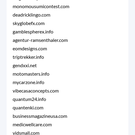
monomousumicontest.com
deadricklingo.com
skyglobefx.com
gamblespherex.info
agentur-ramsenthaler.com
eomdesigns.com
triptrekker.info
gendxxi.net
motomasters.info
mycarzone.info
vibecasaconcepts.com
quantum24.info
quantenki.com
businessmagazineusa.com
medicwellcare.com
vidsmall.com