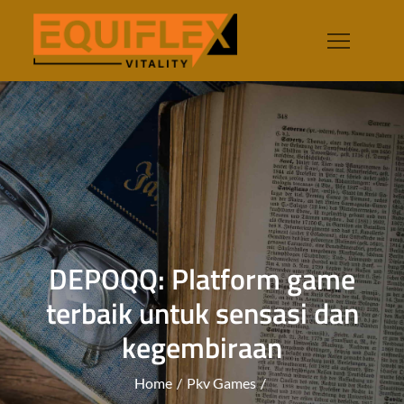
Skip
to
PKV Games:
content
Pengalaman
Bermain
Poker di Situs
Terbaik
DEPOQQ: Platform game
terbaik untuk sensasi dan
kegembiraan
Home
Pkv Games