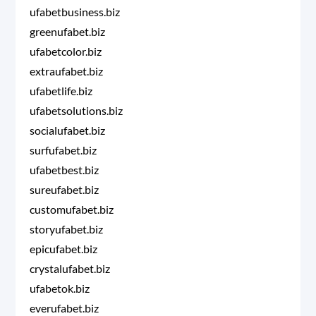
ufabetbusiness.biz
greenufabet.biz
ufabetcolor.biz
extraufabet.biz
ufabetlife.biz
ufabetsolutions.biz
socialufabet.biz
surfufabet.biz
ufabetbest.biz
sureufabet.biz
customufabet.biz
storyufabet.biz
epicufabet.biz
crystalufabet.biz
ufabetok.biz
everufabet.biz