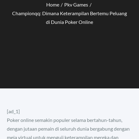
Home
Pkv Games
Championqq: Dimana Keterampilan Bertemu Peluang
di Dunia Poker Online
[ad_1]
Poker online semakin populer selama bertahun-tahun,
dengan jutaan pemain di seluruh dunia bergabung dengan
meja virtual untuk menguji keterampilan mereka dan