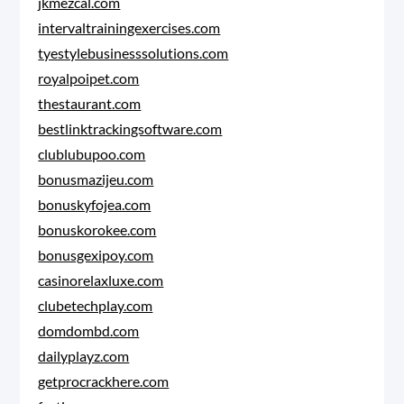
jkmezcal.com
intervaltrainingexercises.com
tyestylebusinesssolutions.com
royalpoipet.com
thestaurant.com
bestlinktrackingsoftware.com
clublubupoo.com
bonusmazijeu.com
bonuskyfojea.com
bonuskorokee.com
bonusgexipoy.com
casinorelaxluxe.com
clubetechplay.com
domdombd.com
dailyplayz.com
getprocrackhere.com