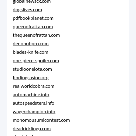
globalnewscx.com
dogslives.com
pdfbookplanet.com
queenofrattan.com
thequeenofrattan.com
denohubpro.com
blades-knife.com
one-piece-spoiler.com
studiooneiota.com
findingcasino.org
realworldcobra.com
automachine.info
autospeedsters.info
wagerchampion.info
monomousumicontest.com
deadricklingo.com