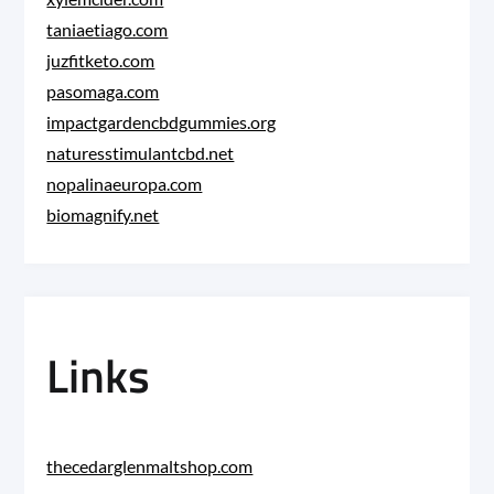
taniaetiago.com
juzfitketo.com
pasomaga.com
impactgardencbdgummies.org
naturesstimulantcbd.net
nopalinaeuropa.com
biomagnify.net
Links
thecedarglenmaltshop.com