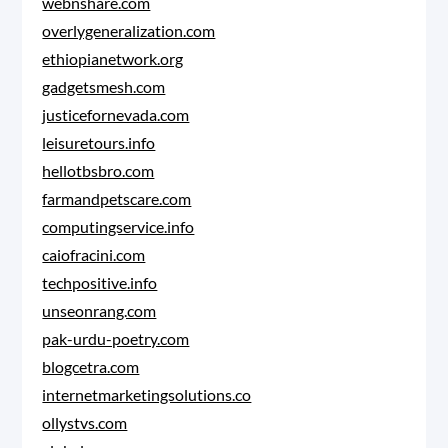
webnshare.com
overlygeneralization.com
ethiopianetwork.org
gadgetsmesh.com
justicefornevada.com
leisuretours.info
hellotbsbro.com
farmandpetscare.com
computingservice.info
caiofracini.com
techpositive.info
unseonrang.com
pak-urdu-poetry.com
blogcetra.com
internetmarketingsolutions.co
ollystvs.com