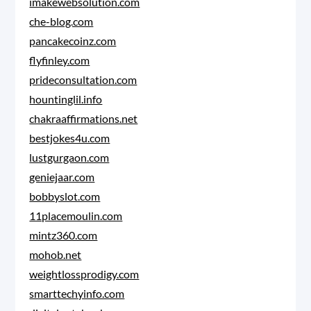
imakewebsolution.com
che-blog.com
pancakecoinz.com
flyfinley.com
prideconsultation.com
hountinglil.info
chakraaffirmations.net
bestjokes4u.com
lustgurgaon.com
geniejaar.com
bobbyslot.com
11placemoulin.com
mintz360.com
mohob.net
weightlossprodigy.com
smarttechyinfo.com