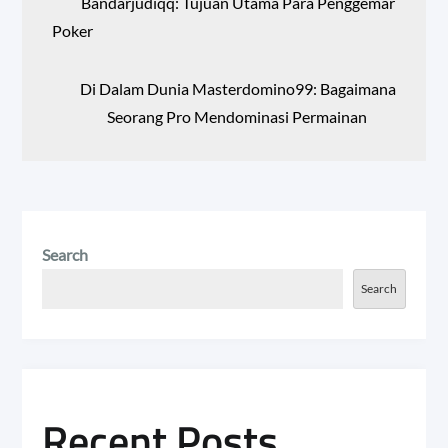
Bandarjudiqq: Tujuan Utama Para Penggemar
navigation
Poker
Di Dalam Dunia Masterdomino99: Bagaimana
Seorang Pro Mendominasi Permainan
Search
Search
Recent Posts