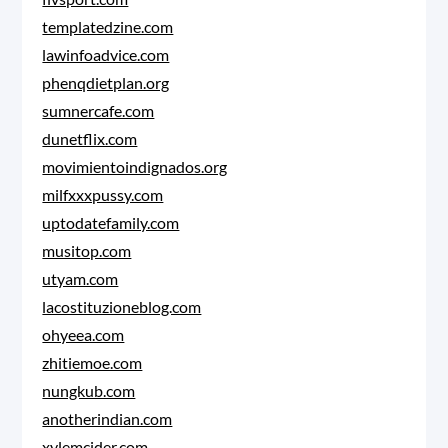
templatedzine.com
lawinfoadvice.com
phenqdietplan.org
sumnercafe.com
dunetflix.com
movimientoindignados.org
milfxxxpussy.com
uptodatefamily.com
musitop.com
utyam.com
lacostituzioneblog.com
ohyeea.com
zhitiemoe.com
nungkub.com
anotherindian.com
xylemcider.com