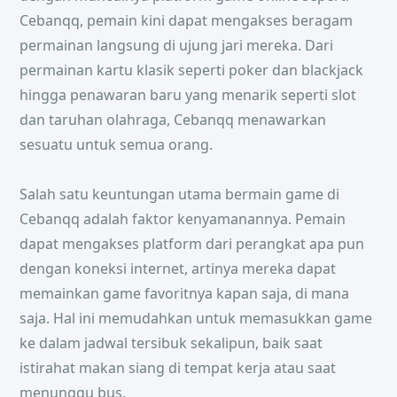
Cebanqq, pemain kini dapat mengakses beragam
permainan langsung di ujung jari mereka. Dari
permainan kartu klasik seperti poker dan blackjack
hingga penawaran baru yang menarik seperti slot
dan taruhan olahraga, Cebanqq menawarkan
sesuatu untuk semua orang.
Salah satu keuntungan utama bermain game di
Cebanqq adalah faktor kenyamanannya. Pemain
dapat mengakses platform dari perangkat apa pun
dengan koneksi internet, artinya mereka dapat
memainkan game favoritnya kapan saja, di mana
saja. Hal ini memudahkan untuk memasukkan game
ke dalam jadwal tersibuk sekalipun, baik saat
istirahat makan siang di tempat kerja atau saat
menunggu bus.