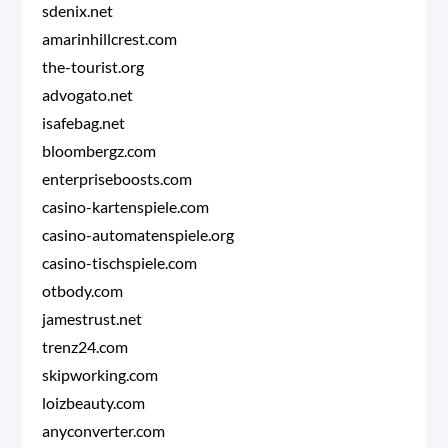
sdenix.net
amarinhillcrest.com
the-tourist.org
advogato.net
isafebag.net
bloombergz.com
enterpriseboosts.com
casino-kartenspiele.com
casino-automatenspiele.org
casino-tischspiele.com
otbody.com
jamestrust.net
trenz24.com
skipworking.com
loizbeauty.com
anyconverter.com