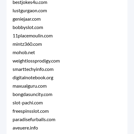
bestjokes4u.com
lustgurgaon.com
geniejaar.com
bobbyslot.com
11placemoulin.com
mintz360.com
mohob.net
weightlossprodigy.com
smarttechyinfo.com
digitalnotebook.org
maxualguru.com
bongdasuncity.com
slot-pachi.com
freespinsslot.com
paradisefurballs.com
aveuere.info