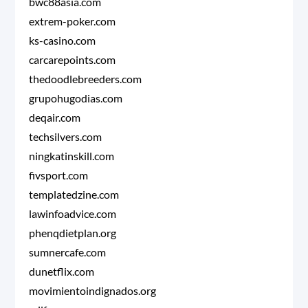
bwc88asia.com
extrem-poker.com
ks-casino.com
carcarepoints.com
thedoodlebreeders.com
grupohugodias.com
deqair.com
techsilvers.com
ningkatinskill.com
fivsport.com
templatedzine.com
lawinfoadvice.com
phenqdietplan.org
sumnercafe.com
dunetflix.com
movimientoindignados.org