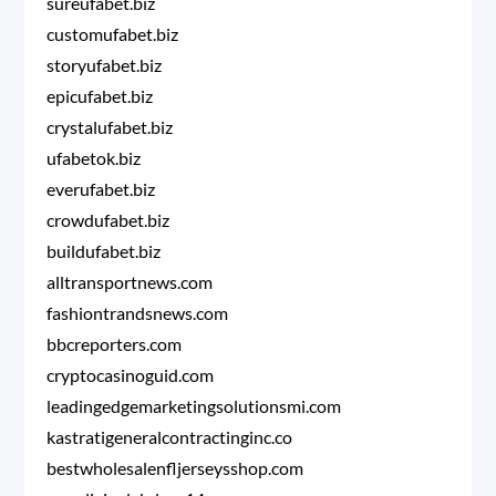
sureufabet.biz
customufabet.biz
storyufabet.biz
epicufabet.biz
crystalufabet.biz
ufabetok.biz
everufabet.biz
crowdufabet.biz
buildufabet.biz
alltransportnews.com
fashiontrandsnews.com
bbcreporters.com
cryptocasinoguid.com
leadingedgemarketingsolutionsmi.com
kastratigeneralcontractinginc.co
bestwholesalenfljerseysshop.com