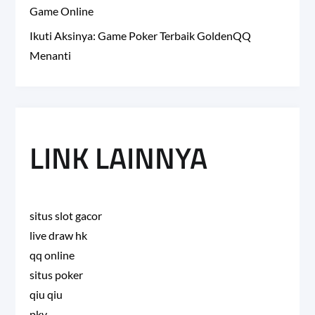
Game Online
Ikuti Aksinya: Game Poker Terbaik GoldenQQ
Menanti
LINK LAINNYA
situs slot gacor
live draw hk
qq online
situs poker
qiu qiu
pkv