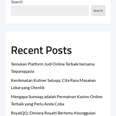
Search
Search
Recent Posts
Temukan Platform Judi Online Terbaik bersama
Taipanqqasia
Kenikmatan Kuliner Satuqq: Cita Rasa Masakan
Lokal yang Otentik
Mengapa Sumoqq adalah Permainan Kasino Online
Terbaik yang Perlu Anda Coba
RoyalQQ: Dimana Royalti Bertemu Keunggulan