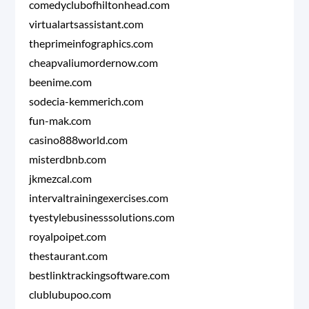
comedyclubofhiltonhead.com
virtualartsassistant.com
theprimeinfographics.com
cheapvaliumordernow.com
beenime.com
sodecia-kemmerich.com
fun-mak.com
casino888world.com
misterdbnb.com
jkmezcal.com
intervaltrainingexercises.com
tyestylebusinesssolutions.com
royalpoipet.com
thestaurant.com
bestlinktrackingsoftware.com
clublubupoo.com