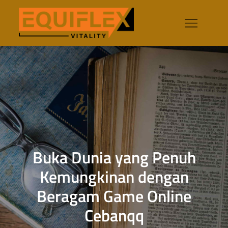
Skip
to
PKV Games:
content
Pengalaman
Bermain
Poker di Situs
Terbaik
Buka Dunia yang Penuh
Kemungkinan dengan
Beragam Game Online
Cebanqq