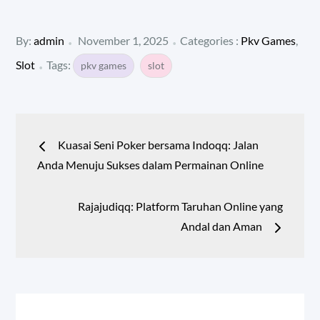
Posted
Categories
By:
admin
November 1, 2025
Categories :
Pkv Games
,
:
on
Slot
Tags:
pkv games
slot
Post
Kuasai Seni Poker bersama Indoqq: Jalan
navigation
Anda Menuju Sukses dalam Permainan Online
Rajajudiqq: Platform Taruhan Online yang
Andal dan Aman