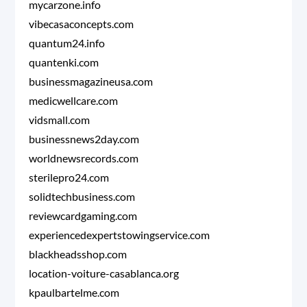
mycarzone.info
vibecasaconcepts.com
quantum24.info
quantenki.com
businessmagazineusa.com
medicwellcare.com
vidsmall.com
businessnews2day.com
worldnewsrecords.com
sterilepro24.com
solidtechbusiness.com
reviewcardgaming.com
experiencedexpertstowingservice.com
blackheadsshop.com
location-voiture-casablanca.org
kpaulbartelme.com