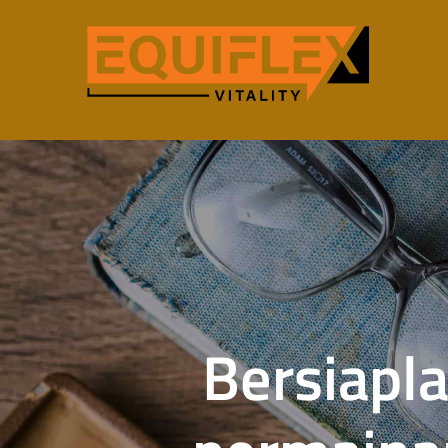
Skip
to
content
PKV
Bersiapl