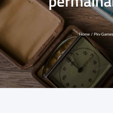
permainan
Home
Pkv Game