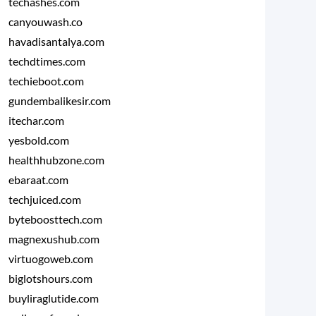
techashes.com
canyouwash.co
havadisantalya.com
techdtimes.com
techieboot.com
gundembalikesir.com
itechar.com
yesbold.com
healthhubzone.com
ebaraat.com
techjuiced.com
byteboosttech.com
magnexushub.com
virtuogoweb.com
biglotshours.com
buyliraglutide.com