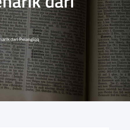
narik dari
arik dari Pelangiqq