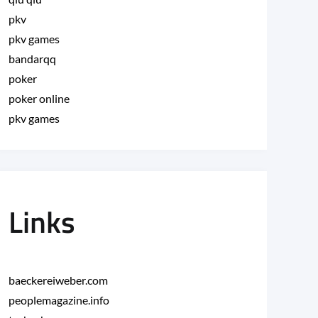
pkv
pkv games
bandarqq
poker
poker online
pkv games
Links
baeckereiweber.com
peoplemagazine.info