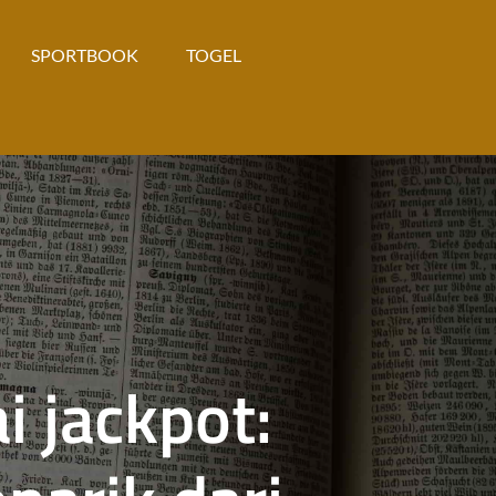
SPORTBOOK
TOGEL
 Poker di Situs Terbaik
 jackpot: