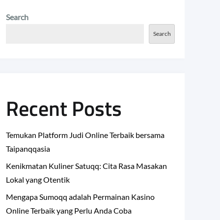
Search
Search
Recent Posts
Temukan Platform Judi Online Terbaik bersama
Taipanqqasia
Kenikmatan Kuliner Satuqq: Cita Rasa Masakan
Lokal yang Otentik
Mengapa Sumoqq adalah Permainan Kasino
Online Terbaik yang Perlu Anda Coba