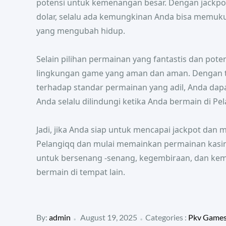
potensi untuk kemenangan besar. Dengan jackpo
dolar, selalu ada kemungkinan Anda bisa memuku
yang mengubah hidup.
Selain pilihan permainan yang fantastis dan po
lingkungan game yang aman dan aman. Dengan te
terhadap standar permainan yang adil, Anda dap
Anda selalu dilindungi ketika Anda bermain di Pe
Jadi, jika Anda siap untuk mencapai jackpot dan 
Pelangiqq dan mulai memainkan permainan kasino
untuk bersenang -senang, kegembiraan, dan kem
bermain di tempat lain.
Posted
Categories
By:
admin
August 19, 2025
Categories :
Pkv Game