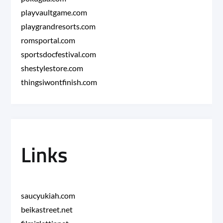
playvaultgame.com
playgrandresorts.com
romsportal.com
sportsdocfestival.com
shestylestore.com
thingsiwontfinish.com
Links
saucyukiah.com
beikastreet.net