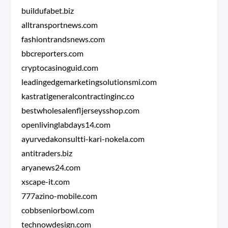
buildufabet.biz
alltransportnews.com
fashiontrandsnews.com
bbcreporters.com
cryptocasinoguid.com
leadingedgemarketingsolutionsmi.com
kastratigeneralcontractinginc.co
bestwholesalenfljerseysshop.com
openlivinglabdays14.com
ayurvedakonsultti-kari-nokela.com
antitraders.biz
aryanews24.com
xscape-it.com
777azino-mobile.com
cobbseniorbowl.com
technowdesign.com