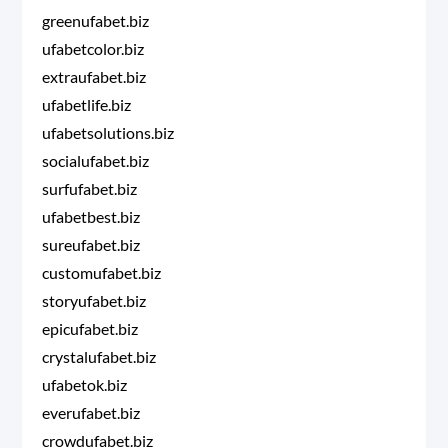
greenufabet.biz
ufabetcolor.biz
extraufabet.biz
ufabetlife.biz
ufabetsolutions.biz
socialufabet.biz
surfufabet.biz
ufabetbest.biz
sureufabet.biz
customufabet.biz
storyufabet.biz
epicufabet.biz
crystalufabet.biz
ufabetok.biz
everufabet.biz
crowdufabet.biz