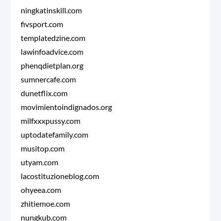
ningkatinskill.com
fivsport.com
templatedzine.com
lawinfoadvice.com
phenqdietplan.org
sumnercafe.com
dunetflix.com
movimientoindignados.org
milfxxxpussy.com
uptodatefamily.com
musitop.com
utyam.com
lacostituzioneblog.com
ohyeea.com
zhitiemoe.com
nungkub.com