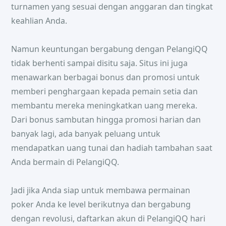
turnamen yang sesuai dengan anggaran dan tingkat
keahlian Anda.
Namun keuntungan bergabung dengan PelangiQQ
tidak berhenti sampai disitu saja. Situs ini juga
menawarkan berbagai bonus dan promosi untuk
memberi penghargaan kepada pemain setia dan
membantu mereka meningkatkan uang mereka.
Dari bonus sambutan hingga promosi harian dan
banyak lagi, ada banyak peluang untuk
mendapatkan uang tunai dan hadiah tambahan saat
Anda bermain di PelangiQQ.
Jadi jika Anda siap untuk membawa permainan
poker Anda ke level berikutnya dan bergabung
dengan revolusi, daftarkan akun di PelangiQQ hari