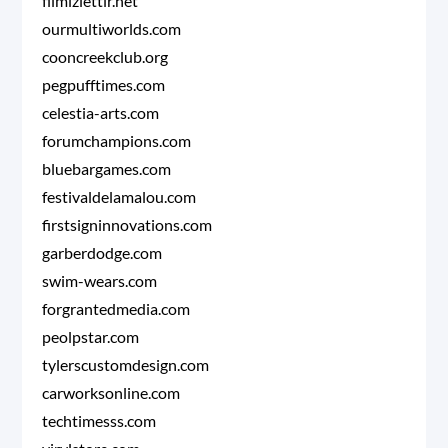
filmizlettir.net
ourmultiworlds.com
cooncreekclub.org
pegpufftimes.com
celestia-arts.com
forumchampions.com
bluebargames.com
festivaldelamalou.com
firstsigninnovations.com
garberdodge.com
swim-wears.com
forgrantedmedia.com
peolpstar.com
tylerscustomdesign.com
carworksonline.com
techtimesss.com