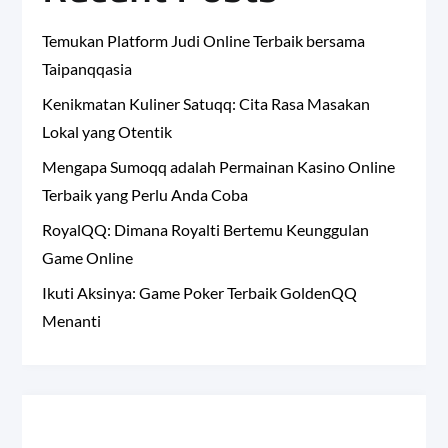
Temukan Platform Judi Online Terbaik bersama
Taipanqqasia
Kenikmatan Kuliner Satuqq: Cita Rasa Masakan
Lokal yang Otentik
Mengapa Sumoqq adalah Permainan Kasino Online
Terbaik yang Perlu Anda Coba
RoyalQQ: Dimana Royalti Bertemu Keunggulan
Game Online
Ikuti Aksinya: Game Poker Terbaik GoldenQQ
Menanti