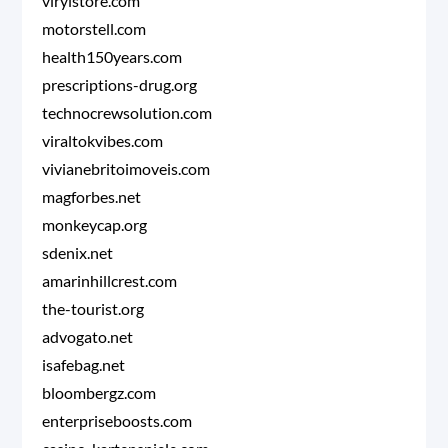
virylstore.com
motorstell.com
health150years.com
prescriptions-drug.org
technocrewsolution.com
viraltokvibes.com
vivianebritoimoveis.com
magforbes.net
monkeycap.org
sdenix.net
amarinhillcrest.com
the-tourist.org
advogato.net
isafebag.net
bloombergz.com
enterpriseboosts.com