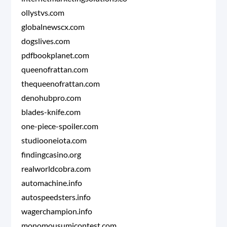
ollystvs.com
globalnewscx.com
dogslives.com
pdfbookplanet.com
queenofrattan.com
thequeenofrattan.com
denohubpro.com
blades-knife.com
one-piece-spoiler.com
studiooneiota.com
findingcasino.org
realworldcobra.com
automachine.info
autospeedsters.info
wagerchampion.info
monomousumicontest.com