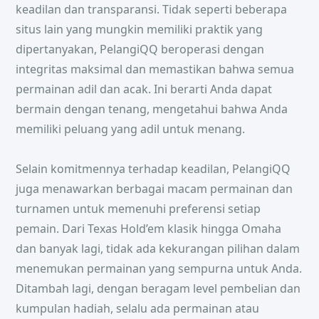
keadilan dan transparansi. Tidak seperti beberapa
situs lain yang mungkin memiliki praktik yang
dipertanyakan, PelangiQQ beroperasi dengan
integritas maksimal dan memastikan bahwa semua
permainan adil dan acak. Ini berarti Anda dapat
bermain dengan tenang, mengetahui bahwa Anda
memiliki peluang yang adil untuk menang.
Selain komitmennya terhadap keadilan, PelangiQQ
juga menawarkan berbagai macam permainan dan
turnamen untuk memenuhi preferensi setiap
pemain. Dari Texas Hold’em klasik hingga Omaha
dan banyak lagi, tidak ada kekurangan pilihan dalam
menemukan permainan yang sempurna untuk Anda.
Ditambah lagi, dengan beragam level pembelian dan
kumpulan hadiah, selalu ada permainan atau