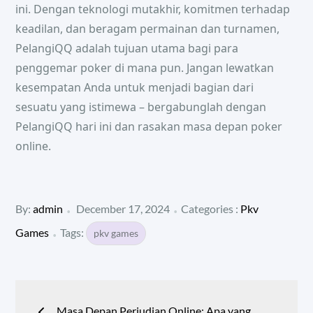
ini. Dengan teknologi mutakhir, komitmen terhadap
keadilan, dan beragam permainan dan turnamen,
PelangiQQ adalah tujuan utama bagi para
penggemar poker di mana pun. Jangan lewatkan
kesempatan Anda untuk menjadi bagian dari
sesuatu yang istimewa – bergabunglah dengan
PelangiQQ hari ini dan rasakan masa depan poker
online.
Posted
Categories
By:
admin
December 17, 2024
Categories :
Pkv
:
on
Games
Tags:
pkv games
Post
Masa Depan Perjudian Online: Apa yang