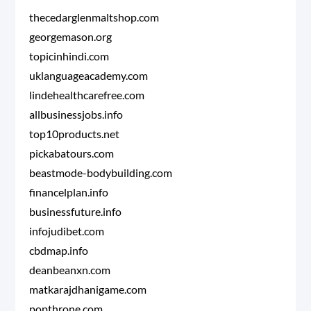
thecedarglenmaltshop.com
georgemason.org
topicinhindi.com
uklanguageacademy.com
lindehealthcarefree.com
allbusinessjobs.info
top10products.net
pickabatours.com
beastmode-bodybuilding.com
financelplan.info
businessfuture.info
infojudibet.com
cbdmap.info
deanbeanxn.com
matkarajdhanigame.com
popthrone.com