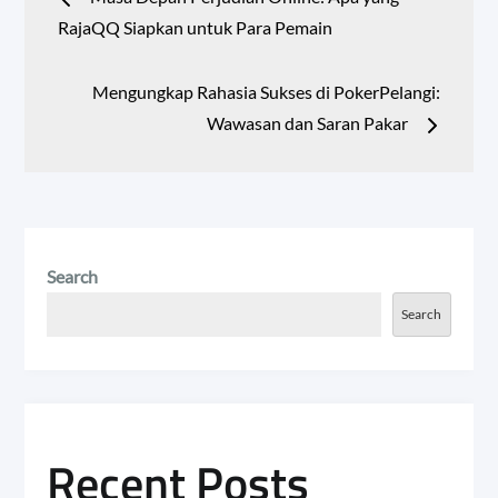
navigation
RajaQQ Siapkan untuk Para Pemain
Mengungkap Rahasia Sukses di PokerPelangi:
Wawasan dan Saran Pakar
Search
Search
Recent Posts