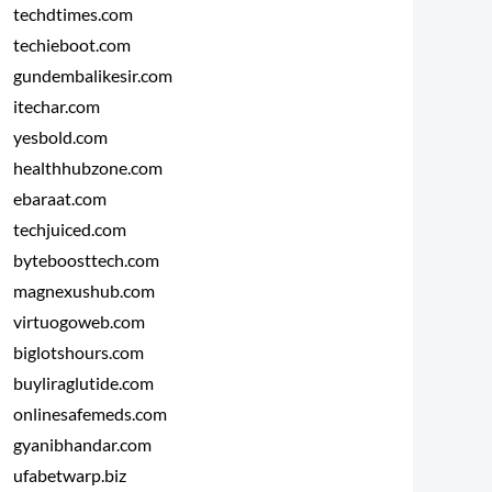
techdtimes.com
techieboot.com
gundembalikesir.com
itechar.com
yesbold.com
healthhubzone.com
ebaraat.com
techjuiced.com
byteboosttech.com
magnexushub.com
virtuogoweb.com
biglotshours.com
buyliraglutide.com
onlinesafemeds.com
gyanibhandar.com
ufabetwarp.biz