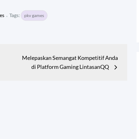
es
Tags:
pkv games
Melepaskan Semangat Kompetitif Anda
di Platform Gaming LintasanQQ