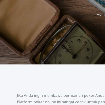
Hom
Jika Anda ingin membawa permainan poker Anda k
Platform poker online ini sangat cocok untuk pem