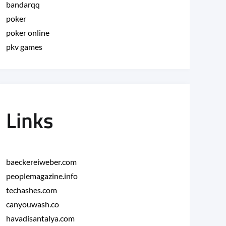
bandarqq
poker
poker online
pkv games
Links
baeckereiweber.com
peoplemagazine.info
techashes.com
canyouwash.co
havadisantalya.com