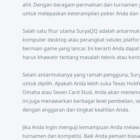
ahli. Dengan beragam permainan dan turnamen y
untuk melepaskan keterampilan poker Anda dan 
Salah satu fitur utama SuryaQQ adalah antarmu
komputer desktop atau perangkat seluler, plat
bermain game yang lancar. Ini berarti Anda dap
harus khawatir tentang masalah teknis atau kont
Selain antarmukanya yang ramah pengguna, Su
untuk dipilih. Apakah Anda lebih suka Texas Hold’e
Omaha atau Seven Card Stud, Anda akan menemu
ini juga menawarkan berbagai level pembelian, 
dengan anggaran dan tingkat keahlian Anda.
Jika Anda ingin menguji kemampuan Anda melaw
turnamen dan kompetisi. Baik Anda pemain bias