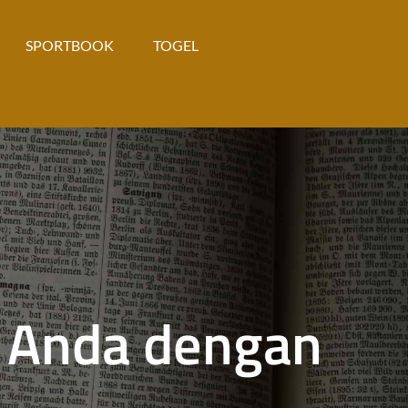
SPORTBOOK
TOGEL
 Poker di Situs Terbaik
 Anda dengan