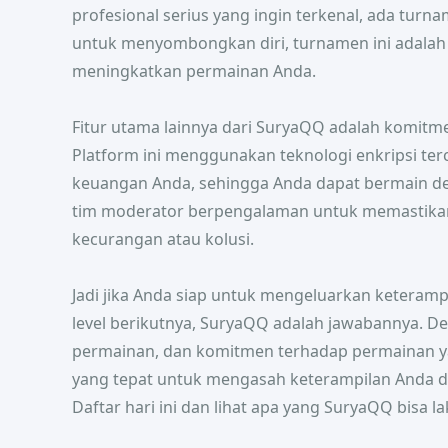
profesional serius yang ingin terkenal, ada tur
untuk menyombongkan diri, turnamen ini adalah 
meningkatkan permainan Anda.
Fitur utama lainnya dari SuryaQQ adalah komit
Platform ini menggunakan teknologi enkripsi ter
keuangan Anda, sehingga Anda dapat bermain de
tim moderator berpengalaman untuk memastikan
kecurangan atau kolusi.
Jadi jika Anda siap untuk mengeluarkan ketera
level berikutnya, SuryaQQ adalah jawabannya.
permainan, dan komitmen terhadap permainan yan
yang tepat untuk mengasah keterampilan Anda d
Daftar hari ini dan lihat apa yang SuryaQQ bisa 