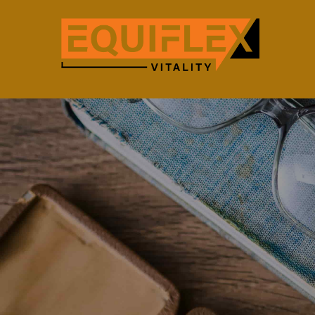
Skip
to
content
PKV