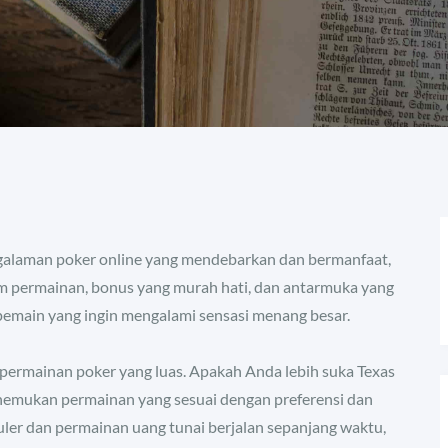
galaman poker online yang mendebarkan dan bermanfaat,
cam permainan, bonus yang murah hati, dan antarmuka yang
emain yang ingin mengalami sensasi menang besar.
 permainan poker yang luas. Apakah Anda lebih suka Texas
nemukan permainan yang sesuai dengan preferensi dan
uler dan permainan uang tunai berjalan sepanjang waktu,