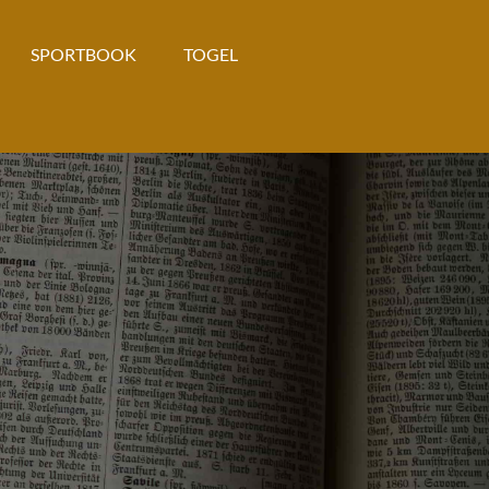
SPORTBOOK
TOGEL
er di Situs Terbaik