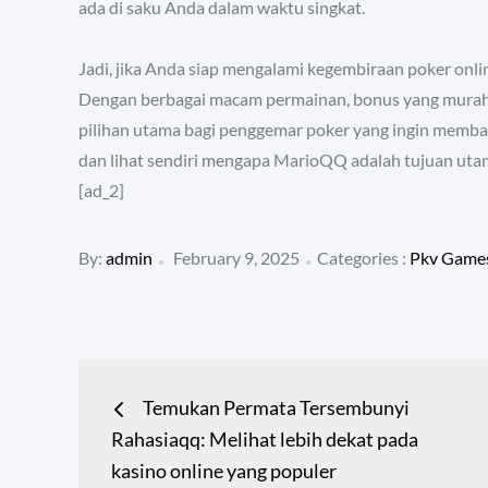
ada di saku Anda dalam waktu singkat.
Jadi, jika Anda siap mengalami kegembiraan poker onlin
Dengan berbagai macam permainan, bonus yang murah 
pilihan utama bagi penggemar poker yang ingin membaw
dan lihat sendiri mengapa MarioQQ adalah tujuan uta
[ad_2]
Posted
Categories
By:
admin
February 9, 2025
Categories :
Pkv Game
:
on
Post
Temukan Permata Tersembunyi
navigation
Rahasiaqq: Melihat lebih dekat pada
kasino online yang populer