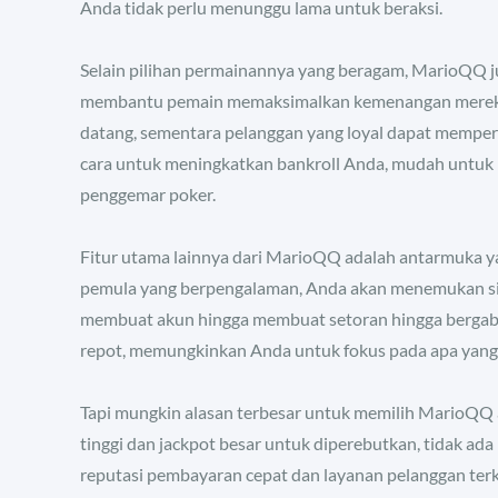
Anda tidak perlu menunggu lama untuk beraksi.
Selain pilihan permainannya yang beragam, MarioQQ 
membantu pemain memaksimalkan kemenangan mereka
datang, sementara pelanggan yang loyal dapat memper
cara untuk meningkatkan bankroll Anda, mudah untuk 
penggemar poker.
Fitur utama lainnya dari MarioQQ adalah antarmuka 
pemula yang berpengalaman, Anda akan menemukan situs
membuat akun hingga membuat setoran hingga bergab
repot, memungkinkan Anda untuk fokus pada apa yang 
Tapi mungkin alasan terbesar untuk memilih MarioQQ
tinggi dan jackpot besar untuk diperebutkan, tidak a
reputasi pembayaran cepat dan layanan pelanggan t